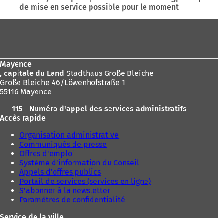
de mise en service possible pour le moment
ici
:
Pied
de
page
Mayence
, capitale du Land
Stadthaus Große Bleiche
Große Bleiche 46/Löwenhofstraße 1
55116 Mayence
115 - Numéro d'appel des services administratifs
Accès rapide
Organisation administrative
Communiqués de presse
Offres d'emploi
Système d'information du Conseil
Appels d'offres publics
Portail de services (services en ligne)
S'abonner à la newsletter
Paramètres de confidentialité
Service de la ville