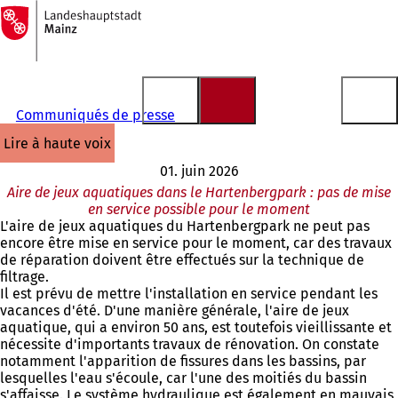
Vers
la
Accéder au contenu
page
d'accueil
Communiqués de presse
lire à haute voix
01. juin 2026
Aire de jeux aquatiques dans le Hartenbergpark : pas de mise
en service possible pour le moment
L'aire de jeux aquatiques du Hartenbergpark ne peut pas
encore être mise en service pour le moment, car des travaux
de réparation doivent être effectués sur la technique de
filtrage.
Il est prévu de mettre l'installation en service pendant les
vacances d'été. D'une manière générale, l'aire de jeux
aquatique, qui a environ 50 ans, est toutefois vieillissante et
nécessite d'importants travaux de rénovation. On constate
notamment l'apparition de fissures dans les bassins, par
lesquelles l'eau s'écoule, car l'une des moitiés du bassin
s'affaisse. Le système hydraulique est également en mauvais