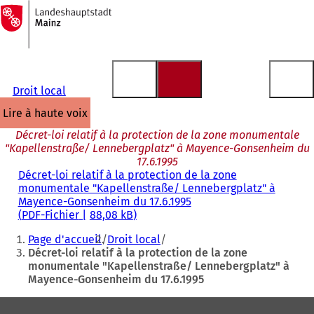
Vers
la
Accéder au contenu
page
d'accueil
Droit local
lire à haute voix
Décret-loi relatif à la protection de la zone monumentale
"Kapellenstraße/ Lennebergplatz" à Mayence-Gonsenheim du
17.6.1995
Décret-loi relatif à la protection de la zone
monumentale "Kapellenstraße/ Lennebergplatz" à
Mayence-Gonsenheim du 17.6.1995
PDF
-Fichier
88,08 kB
Vous
Page d'accueil
Droit local
êtes
Décret-loi relatif à la protection de la zone
monumentale "Kapellenstraße/ Lennebergplatz" à
ici
Mayence-Gonsenheim du 17.6.1995
:
Pied