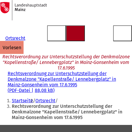
Zur
Startseite
Inhalt anspringen
Ortsrecht
vorlesen
Rechtsverordnung zur Unterschutzstellung der Denkmalzone
"Kapellenstraße/ Lennebergplatz" in Mainz-Gonsenheim vom
17.6.1995
Rechtsverordnung zur Unterschutzstellung der
Denkmalzone "Kapellenstraße/ Lennebergplatz" in
Mainz-Gonsenheim vom 17.6.1995
PDF
-Datei
88,08 kB
Sie
Startseite
Ortsrecht
befinden
Rechtsverordnung zur Unterschutzstellung der
Denkmalzone "Kapellenstraße/ Lennebergplatz" in
sich
Mainz-Gonsenheim vom 17.6.1995
hier:
Fußbereich