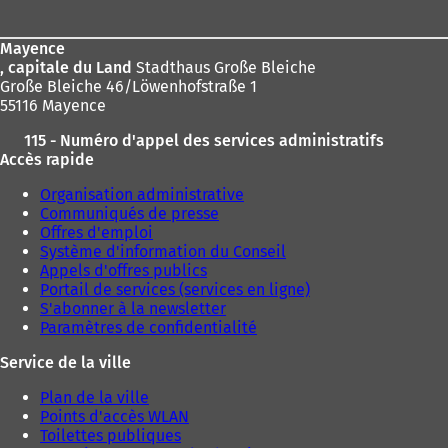
page
Mayence
, capitale du Land
Stadthaus Große Bleiche
Große Bleiche 46/Löwenhofstraße 1
55116 Mayence
115 - Numéro d'appel des services administratifs
Accès rapide
Organisation administrative
Communiqués de presse
Offres d'emploi
Système d'information du Conseil
Appels d'offres publics
Portail de services (services en ligne)
S'abonner à la newsletter
Paramètres de confidentialité
Service de la ville
Plan de la ville
Points d'accès WLAN
Toilettes publiques