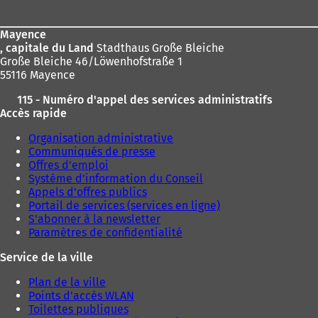
page
Mayence
, capitale du Land
Stadthaus Große Bleiche
Große Bleiche 46/Löwenhofstraße 1
55116 Mayence
115 - Numéro d'appel des services administratifs
Accès rapide
Organisation administrative
Communiqués de presse
Offres d'emploi
Système d'information du Conseil
Appels d'offres publics
Portail de services (services en ligne)
S'abonner à la newsletter
Paramètres de confidentialité
Service de la ville
Plan de la ville
Points d'accès WLAN
Toilettes publiques