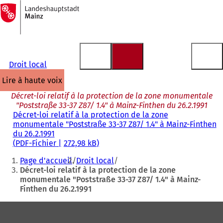
Vers
la
Accéder au contenu
page
d'accueil
Droit local
lire à haute voix
Décret-loi relatif à la protection de la zone monumentale
"Poststraße 33-37 Z87/ 1.4" à Mainz-Finthen du 26.2.1991
Décret-loi relatif à la protection de la zone
monumentale "Poststraße 33-37 Z87/ 1.4" à Mainz-Finthen
du 26.2.1991
PDF
-Fichier
272,98 kB
Vous
Page d'accueil
Droit local
êtes
Décret-loi relatif à la protection de la zone
monumentale "Poststraße 33-37 Z87/ 1.4" à Mainz-
ici
Finthen du 26.2.1991
:
Pied
de