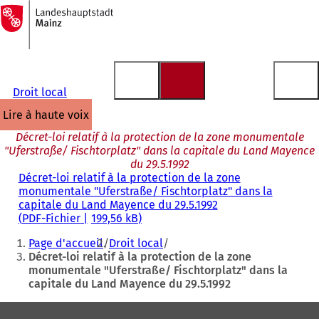
Vers
la
Accéder au contenu
page
d'accueil
Droit local
lire à haute voix
Décret-loi relatif à la protection de la zone monumentale
"Uferstraße/ Fischtorplatz" dans la capitale du Land Mayence
du 29.5.1992
Décret-loi relatif à la protection de la zone
monumentale "Uferstraße/ Fischtorplatz" dans la
capitale du Land Mayence du 29.5.1992
PDF
-Fichier
199,56 kB
Vous
Page d'accueil
Droit local
êtes
Décret-loi relatif à la protection de la zone
monumentale "Uferstraße/ Fischtorplatz" dans la
ici
capitale du Land Mayence du 29.5.1992
:
Pied