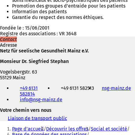
soins médicaux et socio-psychiatriques des patients
Promotion des groupes d'entraide pour les patients
Information des patients
Garantie du respect des normes éthiques.
Fondée le : 15/06/2001
Registre des associations : VR 3648
Contact
Adresse
Netz für seelische Gesundheit Mainz e.V.
Monsieur Dr. Siegfried Stephan
Vogelsbergstr. 63
55129 Mainz
Téléphone,
+49 6131
+49 6131 582513
nsg-mainz.de
(
fax
582814
S
et
info
nsg-mainz
de
'
adresse
o
électronique
Votre chemin vers nous
u
v
Liaison de transport public
(
r
Vous
S
e
Page d'accueil
Découvrir les offres
Social et société
'
êtes
d
Base de données des associations