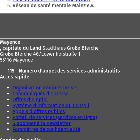
o
a
Réseau de santé mentale Mainz e.V.
ici
u
n
v
:
Pied
s
r
u
e
de
n
d
page
n
a
o
n
Mayence
u
s
, capitale du Land
Stadthaus Große Bleiche
v
u
Große Bleiche 46/Löwenhofstraße 1
e
n
55116 Mayence
l
n
o
115 - Numéro d'appel des services administratifs
o
n
Accès rapide
u
g
v
Organisation administrative
l
e
Communiqués de presse
e
l
Offres d'emploi
t
o
Système d'information du Conseil
)
n
Appels d'offres publics
g
Portail de services (services en ligne)
l
S'abonner à la newsletter
e
Paramètres de confidentialité
t
)