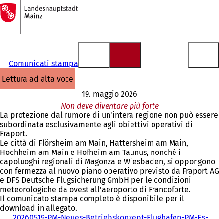
Alla
pagina
Vai al contenuto
iniziale
Comunicati stampa
lettura ad alta voce
19. maggio 2026
Non deve diventare più forte
La protezione dal rumore di un'intera regione non può essere
subordinata esclusivamente agli obiettivi operativi di
Fraport.
Le città di Flörsheim am Main, Hattersheim am Main,
Hochheim am Main e Hofheim am Taunus, nonché i
capoluoghi regionali di Magonza e Wiesbaden, si oppongono
con fermezza al nuovo piano operativo previsto da Fraport AG
e DFS Deutsche Flugsicherung GmbH per le condizioni
meteorologiche da ovest all’aeroporto di Francoforte.
Il comunicato stampa completo è disponibile per il
download in allegato.
20260519-PM-Neues-Betriebskonzept-Flughafen-PM-Es-