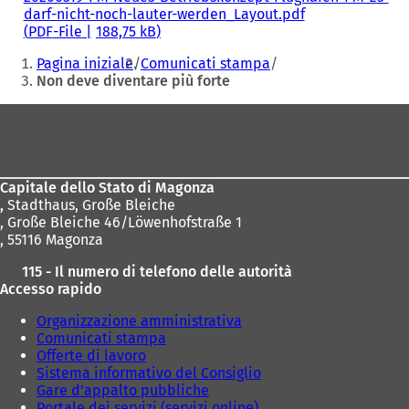
darf-nicht-noch-lauter-werden_Layout.pdf
PDF
-File
188,75 kB
Siete
Pagina iniziale
Comunicati stampa
qui:
Non deve diventare più forte
Area
dei
piedi
Capitale dello Stato di Magonza
,
Stadthaus, Große Bleiche
, Große Bleiche 46/Löwenhofstraße 1
, 55116 Magonza
115 - Il numero di telefono delle autorità
Accesso rapido
Organizzazione amministrativa
Comunicati stampa
Offerte di lavoro
Sistema informativo del Consiglio
Gare d'appalto pubbliche
Portale dei servizi (servizi online)