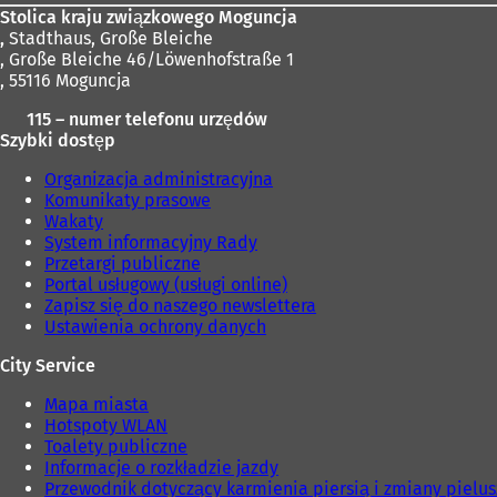
Stolica kraju związkowego Moguncja
,
Stadthaus, Große Bleiche
, Große Bleiche 46/Löwenhofstraße 1
, 55116 Moguncja
115 – numer telefonu urzędów
Szybki dostęp
Organizacja administracyjna
Komunikaty prasowe
Wakaty
System informacyjny Rady
Przetargi publiczne
Portal usługowy (usługi online)
Zapisz się do naszego newslettera
Ustawienia ochrony danych
City Service
Mapa miasta
Hotspoty WLAN
Toalety publiczne
Informacje o rozkładzie jazdy
Przewodnik dotyczący karmienia piersią i zmiany pielu