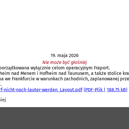
19. maja 2026
Nie może być głośniej
porządkowana wyłącznie celom operacyjnym Fraport.
im nad Menem i Hofheim nad Taunusem, a także stolice kraj
ska we Frankfurcie w warunkach zachodnich, zaplanowanej prz
.
f-nicht-noch-lauter-werden_Layout.pdf
PDF
-Plik
188,75 kB
iej