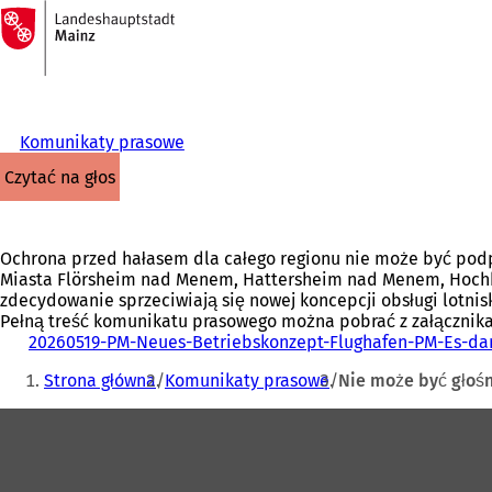
Do
strony
Przejdź do treści
głównej
Komunikaty prasowe
czytać na głos
Ochrona przed hałasem dla całego regionu nie może być pod
Miasta Flörsheim nad Menem, Hattersheim nad Menem, Hochhe
zdecydowanie sprzeciwiają się nowej koncepcji obsługi lotni
Pełną treść komunikatu prasowego można pobrać z załącznika
20260519-PM-Neues-Betriebskonzept-Flughafen-PM-Es-dar
Jesteś
Strona główna
Komunikaty prasowe
Nie może być głośn
tutaj:
Obszar
stóp