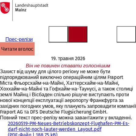
На
головну
Перейти до змісту
сторінку
Прес-релізи
читати вголос
19. травня 2026
Він не повинен ставати голоснішим
Захист від шуму для цілого регіону не може бути
підпорядкований виключно операційним цілям Fraport
Міста Фльорсхайм-на-Майні, Хаттерсхайм-на-Майні,
Хоххайм-на-Майні та Гофхайм-на-Таунусі, а також столиці
землі Майнц і Вісбаден спільно рішуче виступають проти
нової концепції експлуатації аеропорту Франкфурта за
західних погодних умов, яку планують запровадити компанії
Fraport AG та DFS Deutsche Flugsicherung GmbH.
Повний текст прес-релізу можна завантажити у вкладенні.
20260519-PM-Neues-Betriebskonzept-Flughafen-PM-Es-
darf-nicht-noch-lauter-werden_Layout.pdf
PDF
-Файл
188,75 kB