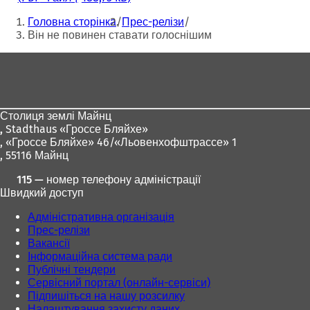
Ти
Головна сторінка
Прес-релізи
тут:
Він не повинен ставати голоснішим
Зона
для
ніг
Столиця землі Майнц
,
Stadthaus «Гроссе Бляйхе»
, «Гроссе Бляйхе» 46/«Льовенхофштрассе» 1
, 55116 Майнц
115 — номер телефону адміністрації
Швидкий доступ
Адміністративна організація
Прес-релізи
Вакансії
Інформаційна система ради
Публічні тендери
Сервісний портал (онлайн-сервіси)
Підпишіться на нашу розсилку
Налаштування захисту даних