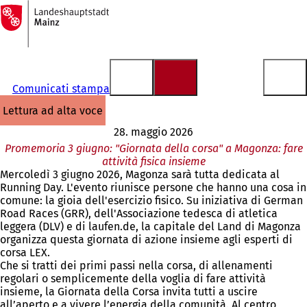
Alla
pagina
Vai al contenuto
iniziale
Comunicati stampa
lettura ad alta voce
28. maggio 2026
Promemoria 3 giugno: "Giornata della corsa" a Magonza: fare
attività fisica insieme
Mercoledì 3 giugno 2026, Magonza sarà tutta dedicata al
Running Day. L'evento riunisce persone che hanno una cosa in
comune: la gioia dell'esercizio fisico. Su iniziativa di German
Road Races (GRR), dell'Associazione tedesca di atletica
leggera (DLV) e di laufen.de, la capitale del Land di Magonza
organizza questa giornata di azione insieme agli esperti di
corsa LEX.
Che si tratti dei primi passi nella corsa, di allenamenti
regolari o semplicemente della voglia di fare attività
insieme, la Giornata della Corsa invita tutti a uscire
all’aperto e a vivere l’energia della comunità. Al centro