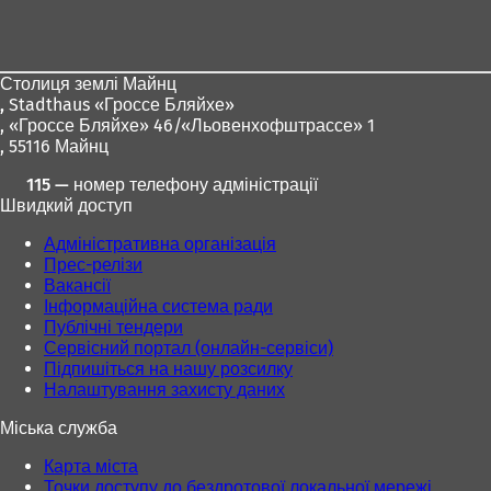
для
ніг
Столиця землі Майнц
,
Stadthaus «Гроссе Бляйхе»
, «Гроссе Бляйхе» 46/«Льовенхофштрассе» 1
, 55116 Майнц
115 — номер телефону адміністрації
Швидкий доступ
Адміністративна організація
Прес-релізи
Вакансії
Інформаційна система ради
Публічні тендери
Сервісний портал (онлайн-сервіси)
Підпишіться на нашу розсилку
Налаштування захисту даних
Міська служба
Карта міста
Точки доступу до бездротової локальної мережі