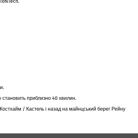
BioNTech.
и.
у становить приблизно 40 хвилин.
/ Костхайм / Кастель і назад на майнцський берег Рейну