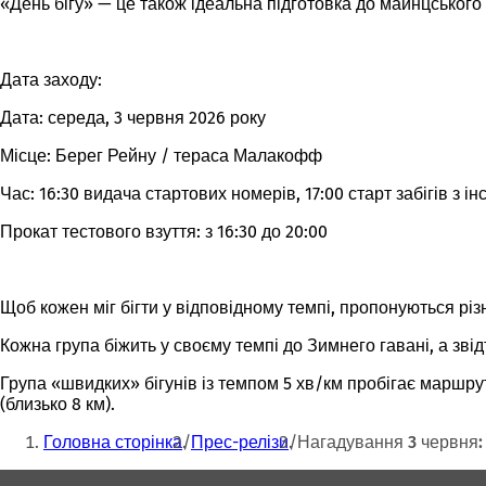
«День бігу» — це також ідеальна підготовка до майнцського 
Дата заходу:
Дата: середа, 3 червня 2026 року
Місце: Берег Рейну / тераса Малакофф
Час: 16:30 видача стартових номерів, 17:00 старт забігів з і
Прокат тестового взуття: з 16:30 до 20:00
Щоб кожен міг бігти у відповідному темпі, пропонуються різні
Кожна група біжить у своєму темпі до Зимнего гавані, а зв
Група «швидких» бігунів із темпом 5 хв/км пробігає маршрут
(близько 8 км).
Ти
Головна сторінка
Прес-релізи
Нагадування 3 червня: 
тут:
Зона