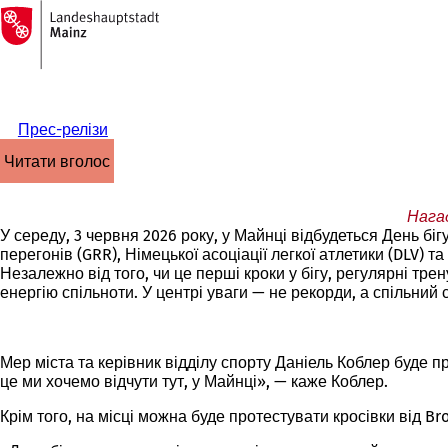
На
головну
Перейти до змісту
сторінку
Прес-релізи
читати вголос
Нагад
У середу, 3 червня 2026 року, у Майнці відбудеться День біг
перегонів (GRR), Німецької асоціації легкої атлетики (DLV) 
Незалежно від того, чи це перші кроки у бігу, регулярні т
енергію спільноти. У центрі уваги — не рекорди, а спільний 
Мер міста та керівник відділу спорту Даніель Коблер буде пр
це ми хочемо відчути тут, у Майнці», — каже Коблер.
Крім того, на місці можна буде протестувати кросівки від Br