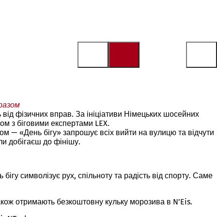
 разом
ть від фізичних вправ. За ініціативи Німецьких шосейних
азом з біговими експертами LEX.
том — «День бігу» запрошує всіх вийти на вулицю та відчути
оли добігаєш до фінішу.
 бігу символізує рух, спільноту та радість від спорту. Саме
 також отримають безкоштовну кульку морозива в N’Eis.