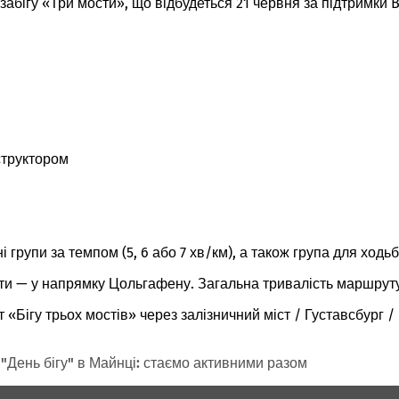
забігу «Три мости», що відбудеться 21 червня за підтримки 
нструктором
 групи за темпом (5, 6 або 7 хв/км), а також група для ходьб
ідти — у напрямку Цольгафену. Загальна тривалість маршрут
 «Бігу трьох мостів» через залізничний міст / Густавсбург 
"День бігу" в Майнці: стаємо активними разом