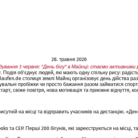
28. травня 2026
ування 3 червня: "День бігу" в Майнці: стаємо активними
у. Подія об'єднує людей, які мають одну спільну рису: радіс
та laufen.de столиця землі Майнц організовує день дійства р
ренувальні пробіжки чи просто бажання разом займатися спор
старт, свіже повітря, нова мотивація та приємне відчуття, к
исутній на місці та відправить учасників на дистанцію. «День
ooks та CEP. Перші 200 бігунів, які зареєструються на місці,