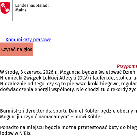
Do
strony
Przejdź do treści
głównej
Komunikaty prasowe
czytać na głos
Przypomni
W środę, 3 czerwca 2026 r., Moguncja będzie świętować Dzień 
Niemiecki Związek Lekkiej Atletyki (DLV) i laufen.de, stolica
Niezależnie od tego, czy są to pierwsze kroki biegowe, regula
doświadczenia energii wspólnoty. Nie chodzi tu o rekordy życ
Burmistrz i dyrektor ds. sportu Daniel Köbler będzie obecny n
Moguncji uczynić namacalnym” – mówi Köbler.
Ponadto na miejscu będzie można przetestować buty do biegani
lodów w N’Eis.