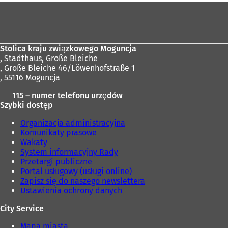
Obszar
stóp
Stolica kraju związkowego Moguncja
,
Stadthaus, Große Bleiche
, Große Bleiche 46/Löwenhofstraße 1
, 55116 Moguncja
115 – numer telefonu urzędów
Szybki dostęp
Organizacja administracyjna
Komunikaty prasowe
Wakaty
System informacyjny Rady
Przetargi publiczne
Portal usługowy (usługi online)
Zapisz się do naszego newslettera
Ustawienia ochrony danych
City Service
Mapa miasta