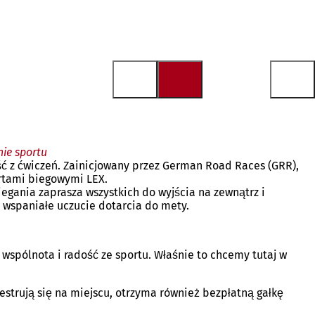
nie sportu
ość z ćwiczeń. Zainicjowany przez German Road Races (GRR),
pertami biegowymi LEX.
iegania zaprasza wszystkich do wyjścia na zewnątrz i
i wspaniałe uczucie dotarcia do mety.
, wspólnota i radość ze sportu. Właśnie to chcemy tutaj w
strują się na miejscu, otrzyma również bezpłatną gałkę