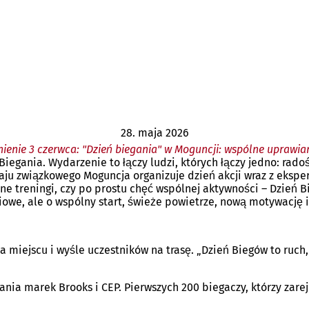
28. maja 2026
enie 3 czerwca: "Dzień biegania" w Moguncji: wspólne uprawia
Biegania. Wydarzenie to łączy ludzi, których łączy jedno: rad
 kraju związkowego Moguncja organizuje dzień akcji wraz z eks
rne treningi, czy po prostu chęć wspólnej aktywności – Dzień B
iowe, ale o wspólny start, świeże powietrze, nową motywację 
a miejscu i wyśle uczestników na trasę. „Dzień Biegów to ruch
a marek Brooks i CEP. Pierwszych 200 biegaczy, którzy zareje