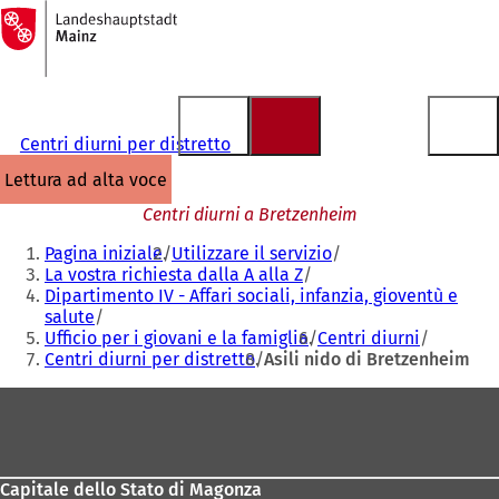
Alla
pagina
Vai al contenuto
iniziale
Centri diurni per distretto
lettura ad alta voce
Centri diurni a Bretzenheim
Siete
Pagina iniziale
Utilizzare il servizio
qui:
La vostra richiesta dalla A alla Z
Dipartimento IV - Affari sociali, infanzia, gioventù e
salute
Ufficio per i giovani e la famiglia
Centri diurni
Centri diurni per distretto
Asili nido di Bretzenheim
Area
dei
piedi
Capitale dello Stato di Magonza