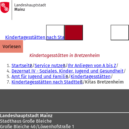
Zur
Startseite
Inhalt anspringen
Kindertagesstätten nach Stadtteil
vorlesen
Kindertagesstätten in Bretzenheim
Sie
Startseite
Service nutzen
Ihr Anliegen von A bis Z
befinden
Dezernat IV - Soziales, Kinder, Jugend und Gesundheit
Amt für Jugend und Familie
Kindertagesstätten
sich
Kindertagesstätten nach Stadtteil
Kitas Bretzenheim
hier:
Fußbereich
Landeshauptstadt Mainz
Stadthaus Große Bleiche
Große Bleiche 46/Löwenhofstraße 1