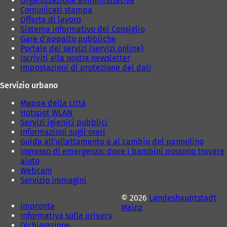
Organizzazione amministrativa
a
d
h
Comunicati stampa
)
a
e
Offerte di lavoro
)
d
Sistema informativo del Consiglio
a
Gare d'appalto pubbliche
)
Portale dei servizi (servizi online)
Iscriviti alla nostra newsletter
Impostazioni di protezione dei dati
Servizio urbano
Mappa della città
Hotspot WLAN
Servizi igienici pubblici
Informazioni sugli orari
Guida all'allattamento e al cambio del pannolino
Ingresso di emergenza: dove i bambini possono trovare
aiuto
Webcam
Servizio immagini
© 2026
Landeshauptstadt
Impronta
Mainz
Informativa sulla privacy
Dichiarazione