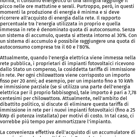
norma, il consumo energetico di una famiglia raggiunge il
picco nelle ore mattutine e serali. Purtroppo, però, in questi
momenti la produzione di energia è minima e si deve
ricorrere all’acquisto di energia dalla rete. Il rapporto
percentuale tra l’energia utilizzata in proprio e quella
immessa in rete è denominato quota di autoconsumo. Senza
un sistema di accumulo, questa si attesta intorno al 30%. Con
un sistema di accumulo è possibile raggiungere una quota di
autoconsumo compresa tra il 60 e l’80%.
Attualmente, quando l'energia elettrica viene immessa nella
rete pubblica, i proprietari di impianti fotovoltaici ricevono
dallo Stato un compenso, la cosiddetta tariffa di immissione
in rete. Per ogni chilowattora viene corrisposto un importo
fisso per 20 anni; ad esempio, per un impianto fino a 10 kWh
e immissione parziale (se si utilizza una parte dell'energia
elettrica per il proprio fabbisogno), tale importo è pari a 7,78
centesimi per chilowattora. Attualmente, nell'ambito del
dibattito politico, si discute di eliminare questa tariffa di
immissione in rete per i nuovi impianti fotovoltaici (fino a 25
kWp di potenza installata) per motivi di costo. In tal caso, ci
vorrebbe più tempo per ammortizzare l'impianto.
La convenienza effettiva dell'acquisto di un accumulatore di