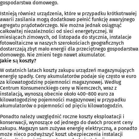
gospodarstwa domowego.
Istnieją również urządzenia, które w przypadku krótkotrwałej
awarii zasilania mogą dodatkowo pełnić funkcję awaryjnego
agregatu prądotwórczego. Nie można jednak osiągnąć
całkowitej niezależności od sieci energetycznej. W
miesiącach zimowych, od listopada do stycznia, instalacje
fotowoltaiczne w naszych szerokościach geograficznych
dostarczają zbyt mało energii dla przeciętnego gospodarstwa
domowego. Nie zmieni tego nawet akumulator.
Jakie są koszty?
W ostatnich latach koszty zakupu urządzeń magazynujących
energię spadły. Ceny akumulatorów podaje się często w euro
za kilowatogodzinę pojemności magazynowej. Według
Centrum Konsumenckiego ceny w Niemczech, wraz z
instalacją, wynoszą obecnie około 400–800 euro za
kilowatogodzinę pojemności magazynowej w przypadku
akumulatorów o pojemności od pięciu kilowatogodzin.
Ponadto należy uwzględnić roczne koszty eksploatacji i
konserwacji, wynoszące od jednego do dwóch procent ceny
zakupu. Magazyn sam zużywa energię elektryczną, a ponadto
może nieco podwyższyć koszt ubezpieczenia instalacji