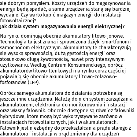
się dobrym pomysłem. Koszty urządzeń do magazynowania
energii będą spadać, a same urządzenia staną się bardziej
wydajne. Czy warto kupić magazyn energii do instalacji
fotowoltaicznej?
Jak działa system magazynowania energii elektrycznej?
Na rynku dominują obecnie akumulatory litowo-jonowe.
Technologia ta jest znana i sprawdzona dzięki smartfonom i
samochodom elektrycznym. Akumulatory te charakteryzują
się wysoką sprawnością, dużą gęstością energii oraz
stosunkowo długą żywotnością, nawet przy intensywnym
użytkowaniu. Według Centrum Konsumenckiego, oprócz
akumulatorów litowo-tlenkowych na rynku coraz częściej
pojawiają się obecnie akumulatory litowo-żelazowo-
fosforanowe (LFP).
Oprócz samego akumulatora do działania potrzebne są
jeszcze inne urządzenia. Należą do nich system zarządzania
akumulatorem, elektronika do monitorowania i instalacji
oraz własny falownik. Obecnie dostępne są również falowniki
hybrydowe, które mogą być wykorzystywane zarówno w
instalacjach fotowoltaicznych, jak i w akumulatorach.
Falownik jest niezbędny do przekształcania prądu stałego z
akumulatora i instalacji w prąd zmienny dla urządzeń