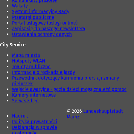
Komunikaty prasowe
)
i
Wakaty
e
System informacyjny Rady
)
Przetargi publiczne
Portal usługowy (usługi online)
Zapisz się do naszego newslettera
Ustawienia ochrony danych
City Service
Mapa miasta
Hotspoty WLAN
Toalety publiczne
Informacje o rozkładzie jazdy
Przewodnik dotyczący karmienia piersią i zmiany
pieluszek
Wejście awaryjne - gdzie dzieci mogą znaleźć pomoc
Kamery internetowe
Serwis zdjęć
© 2026
Landeshauptstadt
Nadruk
Mainz
Polityka prywatności
Deklaracja w sprawie
dostępności