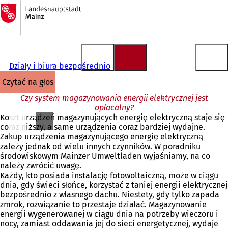
Do
strony
Przejdź do treści
głównej
Działy i biura bezpośrednio
czytać na głos
Czy system magazynowania energii elektrycznej jest
opłacalny?
Koszt urządzeń magazynujących energię elektryczną staje się
coraz niższy, a same urządzenia coraz bardziej wydajne.
Zakup urządzenia magazynującego energię elektryczną
zależy jednak od wielu innych czynników. W poradniku
środowiskowym Mainzer Umweltladen wyjaśniamy, na co
należy zwrócić uwagę.
Każdy, kto posiada instalację fotowoltaiczną, może w ciągu
dnia, gdy świeci słońce, korzystać z taniej energii elektrycznej
bezpośrednio z własnego dachu. Niestety, gdy tylko zapada
zmrok, rozwiązanie to przestaje działać. Magazynowanie
energii wygenerowanej w ciągu dnia na potrzeby wieczoru i
nocy, zamiast oddawania jej do sieci energetycznej, wydaje