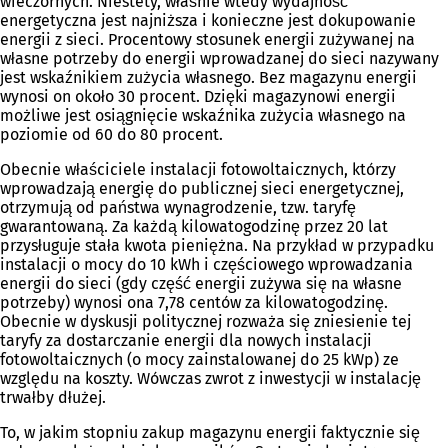
wieczornych. Niestety, właśnie wtedy wydajność
energetyczna jest najniższa i konieczne jest dokupowanie
energii z sieci. Procentowy stosunek energii zużywanej na
własne potrzeby do energii wprowadzanej do sieci nazywany
jest wskaźnikiem zużycia własnego. Bez magazynu energii
wynosi on około 30 procent. Dzięki magazynowi energii
możliwe jest osiągnięcie wskaźnika zużycia własnego na
poziomie od 60 do 80 procent.
Obecnie właściciele instalacji fotowoltaicznych, którzy
wprowadzają energię do publicznej sieci energetycznej,
otrzymują od państwa wynagrodzenie, tzw. taryfę
gwarantowaną. Za każdą kilowatogodzinę przez 20 lat
przysługuje stała kwota pieniężna. Na przykład w przypadku
instalacji o mocy do 10 kWh i częściowego wprowadzania
energii do sieci (gdy część energii zużywa się na własne
potrzeby) wynosi ona 7,78 centów za kilowatogodzinę.
Obecnie w dyskusji politycznej rozważa się zniesienie tej
taryfy za dostarczanie energii dla nowych instalacji
fotowoltaicznych (o mocy zainstalowanej do 25 kWp) ze
względu na koszty. Wówczas zwrot z inwestycji w instalację
trwałby dłużej.
To, w jakim stopniu zakup magazynu energii faktycznie się