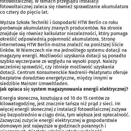
fotowoltaicznej. W ramach przeglądu instalacji
fotowoltaicznej zaleca się również sprawdzanie akumulatora
co cztery do pięciu lat.
Wyższa Szkoła Techniki i Gospodarki HTW Berlin co roku
porównuje akumulatory znanych producentów. Na stronie
znajduje się również kalkulator niezależności, który pomaga
określić odpowiednią pojemność akumulatora. Stronę
internetową HTW Berlin można znaleźć na poniższej liście
linków. W Niemczech nie ma jednolitego systemu dotacji na
magazyny energii. Możliwości uzyskania dotacji są ponadto
szybko wyczerpane ze względu na wysoki popyt. Należy
wcześniej sprawdzić, czy istnieje możliwość uzyskania
dotacji. Centrum Konsumenckie Nadrenii-Palatynatu oferuje
bezpłatne doradztwo energetyczne, między innymi w
siedzibie Mainzer Umweltladen.
Jak opłaca się system magazynowania energii elektrycznej?
Energia słoneczna, kosztująca od 10 do 15 centów za
kilowatogodzinę, jest znacznie tańsza niż prąd z sieci. Im
więcej energii słonecznej z instalacji fotowoltaicznej zużywa
się bezpośrednio w ciągu dnia, tym większa jest opłacalność.
Zazwyczaj zużycie energii elektrycznej w gospodarstwie
domowym jest najwyższe w godzinach porannych i