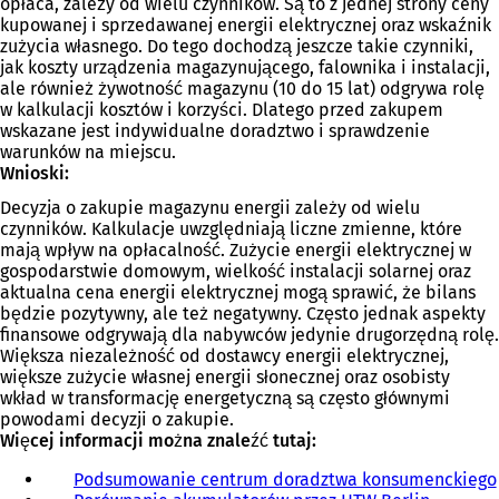
opłaca, zależy od wielu czynników. Są to z jednej strony ceny
kupowanej i sprzedawanej energii elektrycznej oraz wskaźnik
zużycia własnego. Do tego dochodzą jeszcze takie czynniki,
jak koszty urządzenia magazynującego, falownika i instalacji,
ale również żywotność magazynu (10 do 15 lat) odgrywa rolę
w kalkulacji kosztów i korzyści. Dlatego przed zakupem
wskazane jest indywidualne doradztwo i sprawdzenie
warunków na miejscu.
Wnioski:
Decyzja o zakupie magazynu energii zależy od wielu
czynników. Kalkulacje uwzględniają liczne zmienne, które
mają wpływ na opłacalność. Zużycie energii elektrycznej w
gospodarstwie domowym, wielkość instalacji solarnej oraz
aktualna cena energii elektrycznej mogą sprawić, że bilans
będzie pozytywny, ale też negatywny. Często jednak aspekty
finansowe odgrywają dla nabywców jedynie drugorzędną rolę.
Większa niezależność od dostawcy energii elektrycznej,
większe zużycie własnej energii słonecznej oraz osobisty
wkład w transformację energetyczną są często głównymi
powodami decyzji o zakupie.
Więcej informacji można znaleźć tutaj:
Podsumowanie centrum doradztwa konsumenckiego