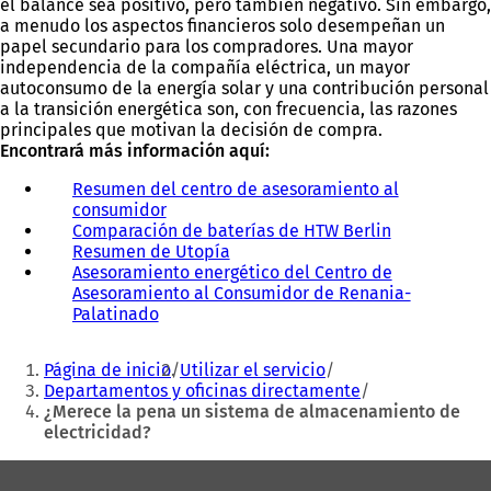
el balance sea positivo, pero también negativo. Sin embargo,
a menudo los aspectos financieros solo desempeñan un
papel secundario para los compradores. Una mayor
independencia de la compañía eléctrica, un mayor
autoconsumo de la energía solar y una contribución personal
a la transición energética son, con frecuencia, las razones
principales que motivan la decisión de compra.
Encontrará más información aquí:
Resumen del centro de asesoramiento al
consumidor
(
Comparación de baterías de HTW Berlin
S
(
Resumen de Utopía
e
(
S
Asesoramiento energético del Centro de
a
S
e
Asesoramiento al Consumidor de Renania-
b
e
a
Palatinado
(
r
a
b
S
e
b
r
Estás
e
e
r
e
Página de inicio
Utilizar el servicio
a
n
e
e
aquí:
Departamentos y oficinas directamente
b
u
e
n
¿Merece la pena un sistema de almacenamiento de
r
n
n
u
electricidad?
e
a
u
n
e
n
n
a
Zona
n
u
a
n