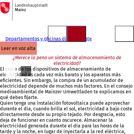
A
la
Saltar al contenido
página
de
inicio
Departamentos y oficinas directamente
leer en voz alta
¿Merece la pena un sistema de almacenamiento de
electricidad?
El coste de los dispositivos de almacenamiento de
electricidad es cada vez más barato y los aparatos más
eficientes. Sin embargo, la compra de un acumulador de
electricidad depende de muchos más factores. En el consejo
medioambiental de Mainzer Umweltladen te explicamos en
qué debes fijarte.
Quien tenga una instalación fotovoltaica puede aprovechar
durante el día, cuando brilla el sol, electricidad a bajo coste
directamente desde su propio tejado. Por desgracia, esto
deja de funcionar en cuanto oscurece. Almacenar la
electricidad generada durante el día para las horas de la
tarde y la noche, en lugar de inyectarla a la red eléctrica,