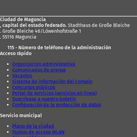
de
u
e
n
u
n
v
u
e
los
a
a
e
v
Ciudad de Maguncia
pies
n
p
v
a
, capital del estado federado.
Stadthaus de Große Bleiche
u
e
a
p
. Große Bleiche 46/Löwenhofstraße 1
e
s
p
e
. 55116 Maguncia
v
t
e
s
a
a
s
t
115 - Número de teléfono de la administración
p
ñ
t
a
Acceso rápido
e
a
a
ñ
s
)
ñ
a
Organización administrativa
t
a
)
Comunicados de prensa
a
)
Vacantes
ñ
Sistema de información del Consejo
a
Concursos públicos
)
Portal de servicios (servicios en línea)
Suscríbase a nuestro boletín
Configuración de la protección de datos
Servicio municipal
Plano de la ciudad
Puntos de acceso WLAN