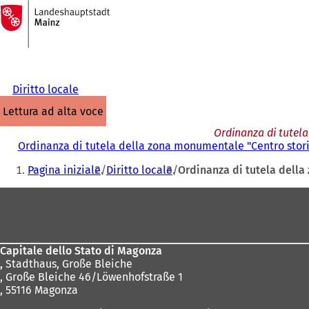
Alla
pagina
Vai al contenuto
iniziale
Diritto locale
lettura ad alta voce
Ordinanza di tutela
Ordinanza di tutela della zona monumentale "Centro stori
Siete
Pagina iniziale
Diritto locale
Ordinanza di tutela della
qui:
Area
dei
piedi
Capitale dello Stato di Magonza
,
Stadthaus, Große Bleiche
, Große Bleiche 46/Löwenhofstraße 1
, 55116 Magonza