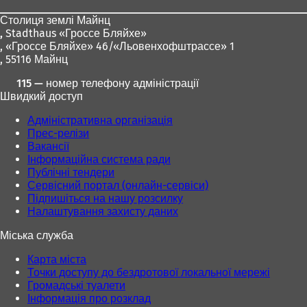
ніг
Столиця землі Майнц
,
Stadthaus «Гроссе Бляйхе»
, «Гроссе Бляйхе» 46/«Льовенхофштрассе» 1
, 55116 Майнц
115 — номер телефону адміністрації
Швидкий доступ
Адміністративна організація
Прес-релізи
Вакансії
Інформаційна система ради
Публічні тендери
Сервісний портал (онлайн-сервіси)
Підпишіться на нашу розсилку
Налаштування захисту даних
Міська служба
Карта міста
Точки доступу до бездротової локальної мережі
Громадські туалети
Інформація про розклад