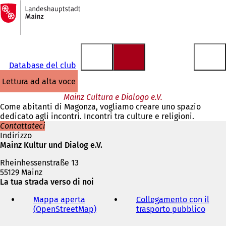
Alla
pagina
Vai al contenuto
iniziale
Database del club
lettura ad alta voce
Mainz Cultura e Dialogo e.V.
Come abitanti di Magonza, vogliamo creare uno spazio
dedicato agli incontri. Incontri tra culture e religioni.
Contattateci
Indirizzo
Mainz Kultur und Dialog e.V.
Rheinhessenstraße 13
55129 Mainz
La tua strada verso di noi
Mappa aperta
Collegamento con il
(OpenStreetMap)
(
trasporto pubblico
(
S
S