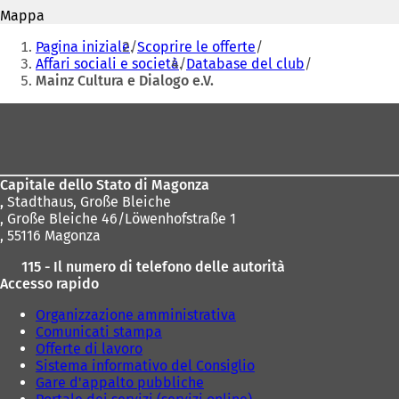
i
i
Mappa
a
a
Siete
p
p
Pagina iniziale
Scoprire le offerte
r
r
qui:
Affari sociali e società
Database del club
e
e
Mainz Cultura e Dialogo e.V.
i
i
n
n
Area
u
u
dei
n
n
a
a
piedi
n
n
Capitale dello Stato di Magonza
u
u
,
Stadthaus, Große Bleiche
o
o
, Große Bleiche 46/Löwenhofstraße 1
v
v
, 55116 Magonza
a
a
s
s
115 - Il numero di telefono delle autorità
c
c
Accesso rapido
h
h
e
e
Organizzazione amministrativa
d
d
Comunicati stampa
a
a
Offerte di lavoro
)
)
Sistema informativo del Consiglio
Gare d'appalto pubbliche