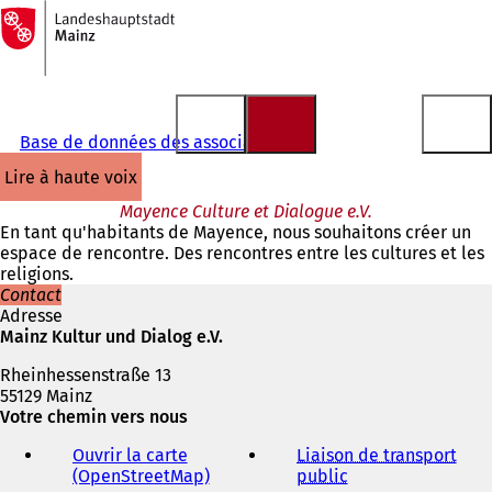
Vers
la
Accéder au contenu
page
d'accueil
Base de données des associations
lire à haute voix
Mayence Culture et Dialogue e.V.
En tant qu'habitants de Mayence, nous souhaitons créer un
espace de rencontre. Des rencontres entre les cultures et les
religions.
Contact
Adresse
Mainz Kultur und Dialog e.V.
Rheinhessenstraße 13
55129 Mainz
Votre chemin vers nous
Ouvrir la carte
Liaison de transport
(OpenStreetMap)
(
public
(