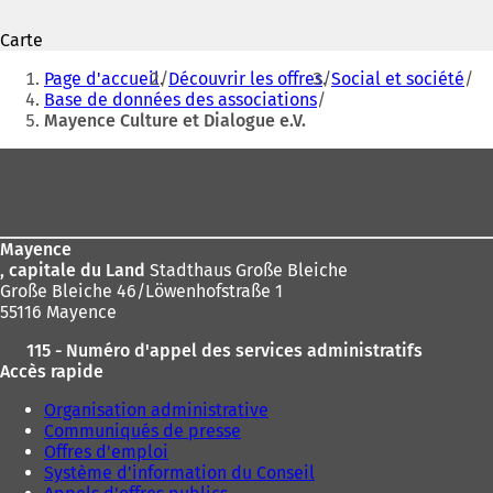
S
S
'
'
Carte
o
o
Vous
u
u
Page d'accueil
Découvrir les offres
Social et société
v
v
êtes
Base de données des associations
r
r
Mayence Culture et Dialogue e.V.
ici
e
e
d
d
:
Pied
a
a
de
n
n
s
s
page
u
u
Mayence
n
n
, capitale du Land
Stadthaus Große Bleiche
n
n
Große Bleiche 46/Löwenhofstraße 1
o
o
55116 Mayence
u
u
v
v
115 - Numéro d'appel des services administratifs
e
e
Accès rapide
l
l
o
o
Organisation administrative
n
n
Communiqués de presse
g
g
Offres d'emploi
l
l
Système d'information du Conseil
e
e