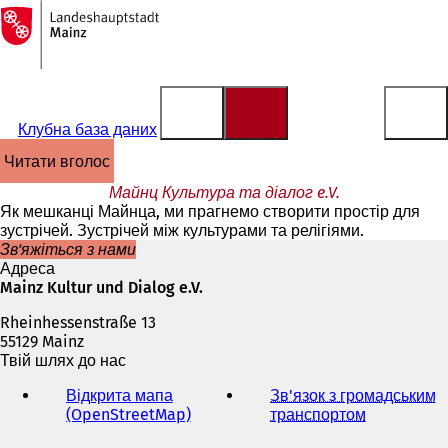
На
головну
Перейти до змісту
сторінку
Клубна база даних
читати вголос
Майнц Культура та діалог e.V.
Як мешканці Майнца, ми прагнемо створити простір для
зустрічей. Зустрічей між культурами та релігіями.
Зв'яжіться з нами
Адреса
Mainz Kultur und Dialog e.V.
Rheinhessenstraße 13
55129 Mainz
Твій шлях до нас
Відкрита мапа
Зв'язок з громадським
(OpenStreetMap)
(
транспортом
(
В
В