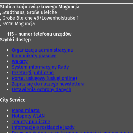
a
s
Stolica kraju związkowego Moguncja
i
,
Stadthaus, Große Bleiche
ę
, Große Bleiche 46/Löwenhofstraße 1
w
, 55116 Moguncja
n
115 – numer telefonu urzędów
o
Szybki dostęp
w
e
Organizacja administracyjna
j
Komunikaty prasowe
k
Wakaty
a
System informacyjny Rady
r
Przetargi publiczne
c
Portal usługowy (usługi online)
i
Zapisz się do naszego newslettera
e
Ustawienia ochrony danych
)
City Service
Mapa miasta
Hotspoty WLAN
Toalety publiczne
Informacje o rozkładzie jazdy
Przewodnik dotyczący karmienia piersią i zmiany pielu