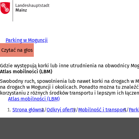
Do
strony
Przejdź do treści
głównej
Parking w Moguncji
czytać na głos
Gdzie występują korki lub inne utrudnienia na obwodnicy Mogu
Atlas mobilności (LBM)
Swobodny ruch, spowolnienia lub nawet korki na drogach w Mog
na drogach w Moguncji i okolicach. Ponadto można tu znaleź
korzystaniu z różnych środków transportu i lepszym ich łączen
Atlas mobilności (LBM)
(
Jesteś
O
Strona główna
Odkryj oferty
Mobilność i transport
Park
t
tutaj:
w
Obszar
i
e
stóp
r