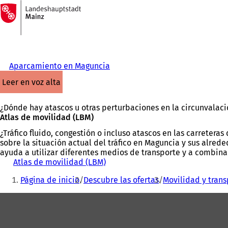
A
la
Saltar al contenido
página
de
inicio
Aparcamiento en Maguncia
leer en voz alta
¿Dónde hay atascos u otras perturbaciones en la circunvalaci
Atlas de movilidad (LBM)
¿Tráfico fluido, congestión o incluso atascos en las carreter
sobre la situación actual del tráfico en Maguncia y sus alrede
ayuda a utilizar diferentes medios de transporte y a combina
Atlas de movilidad (LBM)
(
Estás
S
Página de inicio
Descubre las ofertas
Movilidad y trans
e
aquí:
a
Zona
b
r
de
e