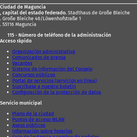
los
e
n
Ciudad de Maguncia
pies
u
, capital del estado federado.
Stadthaus de Große Bleiche
n
. Große Bleiche 46/Löwenhofstraße 1
a
. 55116 Maguncia
n
115 - Número de teléfono de la administración
u
Acceso rápido
e
v
Organización administrativa
a
Comunicados de prensa
p
Vacantes
e
Sistema de información del Consejo
s
Concursos públicos
t
Portal de servicios (servicios en línea)
a
Suscríbase a nuestro boletín
ñ
Configuración de la protección de datos
a
)
Servicio municipal
Plano de la ciudad
Puntos de acceso WLAN
Aseos públicos
Información sobre horarios
Guía de lactancia y cambio de pañales