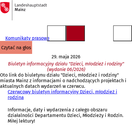
Do
strony
Przejdź do treści
głównej
Komunikaty prasowe
czytać na głos
29. maja 2026
Biuletyn informacyjny działu "Dzieci, młodzież i rodziny"
(wydanie 06/2026)
Oto link do biuletynu działu "Dzieci, młodzież i rodziny"
miasta Mainz z informacjami o nadchodzących projektach i
aktualnych datach wydarzeń w czerwcu.
Czerwcowy biuletyn informacyjny Dzieci, młodzież i
rodzina
(
O
t
Informacje, daty i wydarzenia z całego obszaru
w
działalności Departamentu Dzieci, Młodzieży i Rodzin.
i
Miłej lektury!
e
r