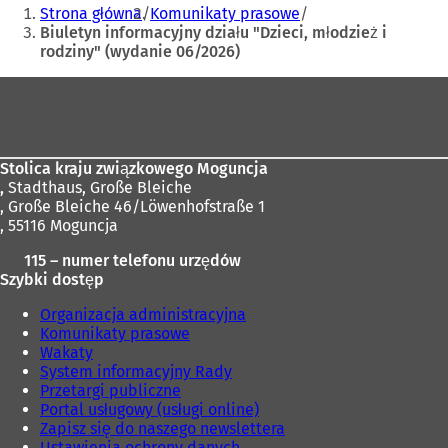
Jesteś
Strona główna
Komunikaty prasowe
a
tutaj:
Biuletyn informacyjny działu "Dzieci, młodzież i
s
rodziny" (wydanie 06/2026)
i
ę
Obszar
w
n
stóp
o
w
e
Stolica kraju związkowego Moguncja
j
,
Stadthaus, Große Bleiche
k
, Große Bleiche 46/Löwenhofstraße 1
a
, 55116 Moguncja
r
115 – numer telefonu urzędów
c
Szybki dostęp
i
e
Organizacja administracyjna
)
Komunikaty prasowe
Wakaty
System informacyjny Rady
Przetargi publiczne
Portal usługowy (usługi online)
Zapisz się do naszego newslettera
Ustawienia ochrony danych