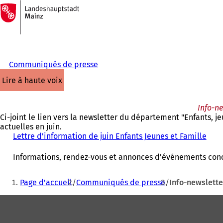
Vers
la
Accéder au contenu
page
d'accueil
Communiqués de presse
lire à haute voix
Info-ne
Ci-joint le lien vers la newsletter du département "Enfants, j
actuelles en juin.
Lettre d'information de juin Enfants Jeunes et Famille
(
S
'
Informations, rendez-vous et annonces d'événements conc
o
u
Vous
Page d'accueil
Communiqués de presse
Info-newslette
v
êtes
r
Pied
ici
e
d
de
:
a