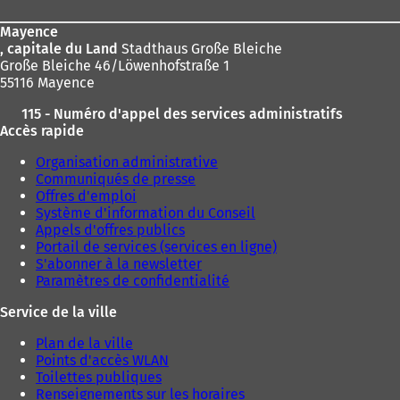
page
n
s
Mayence
u
, capitale du Land
Stadthaus Große Bleiche
n
Große Bleiche 46/Löwenhofstraße 1
n
55116 Mayence
o
115 - Numéro d'appel des services administratifs
u
Accès rapide
v
e
Organisation administrative
l
Communiqués de presse
o
Offres d'emploi
n
Système d'information du Conseil
g
Appels d'offres publics
l
Portail de services (services en ligne)
e
S'abonner à la newsletter
t
Paramètres de confidentialité
)
Service de la ville
Plan de la ville
Points d'accès WLAN
Toilettes publiques
Renseignements sur les horaires