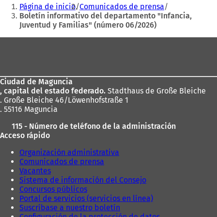
Estás
Página de inicio
Comunicados de prensa
e
aquí:
Boletín informativo del departamento "Infancia,
n
Juventud y Familias" (número 06/2026)
u
n
Zona
a
n
de
u
los
e
v
Ciudad de Maguncia
pies
a
, capital del estado federado.
Stadthaus de Große Bleiche
p
. Große Bleiche 46/Löwenhofstraße 1
e
. 55116 Maguncia
s
115 - Número de teléfono de la administración
t
Acceso rápido
a
ñ
Organización administrativa
a
Comunicados de prensa
)
Vacantes
Sistema de información del Consejo
Concursos públicos
Portal de servicios (servicios en línea)
Suscríbase a nuestro boletín
Configuración de la protección de datos