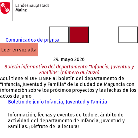
A
la
Saltar al contenido
página
de
inicio
Comunicados de prensa
leer en voz alta
29. mayo 2026
Boletín informativo del departamento "Infancia, Juventud y
Familias" (número 06/2026)
Aquí tiene el DIE LINKE al boletín del departamento de
"Infancia, Juventud y Familia" de la ciudad de Maguncia con
información sobre los próximos proyectos y las fechas de los
actos de junio.
Boletín de junio Infancia, Juventud y Familia
(
S
e
Información, fechas y eventos de todo el ámbito de
a
actividad del departamento de Infancia, Juventud y
b
Familias. ¡Disfrute de la lectura!
r
e