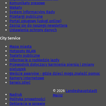
i
Komunikaty prasowe
e
Wakaty
)
System informacyjny Rady
Przetargi publiczne
Portal usługowy (usługi online)
Zapisz się do naszego newslettera
Ustawienia ochrony danych
City Service
Mapa miasta
Hotspoty WLAN
Toalety publiczne
Informacje o rozkładzie jazdy
Przewodnik dotyczący karmienia piersią i zmiany
pieluszek
Wejście awaryjne - gdzie dzieci mogą znaleźć pomoc
Kamery internetowe
Serwis zdjęć
© 2026
Landeshauptstadt
Nadruk
Mainz
Polityka prywatności
Deklaracja w sprawie