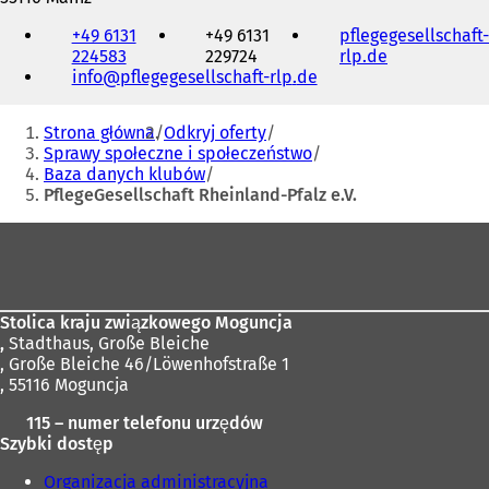
Telefon,
+49 6131
+49 6131
pflegegesellschaft-
faks
224583
229724
rlp.de
(
i
info
pflegegesellschaft-rlp
de
O
adres
t
e-
Jesteś
w
mail
Strona główna
Odkryj oferty
i
tutaj:
Sprawy społeczne i społeczeństwo
e
Baza danych klubów
r
PflegeGesellschaft Rheinland-Pfalz e.V.
a
s
Obszar
i
stóp
ę
w
n
Stolica kraju związkowego Moguncja
o
,
Stadthaus, Große Bleiche
w
, Große Bleiche 46/Löwenhofstraße 1
e
, 55116 Moguncja
j
k
115 – numer telefonu urzędów
a
Szybki dostęp
r
c
Organizacja administracyjna