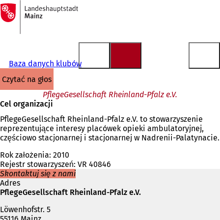
Do
strony
Przejdź do treści
głównej
Baza danych klubów
czytać na głos
PflegeGesellschaft Rheinland-Pfalz e.V.
Cel organizacji
PflegeGesellschaft Rheinland-Pfalz e.V. to stowarzyszenie
reprezentujące interesy placówek opieki ambulatoryjnej,
częściowo stacjonarnej i stacjonarnej w Nadrenii-Palatynacie.
Rok założenia: 2010
Rejestr stowarzyszeń: VR 40846
Skontaktuj się z nami
Adres
PflegeGesellschaft Rheinland-Pfalz e.V.
Löwenhofstr. 5
55116 Mainz