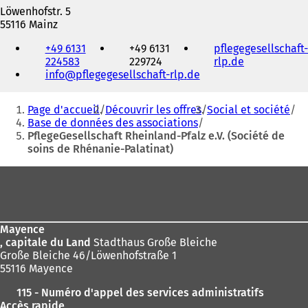
Löwenhofstr. 5
55116 Mainz
Téléphone,
+49 6131
+49 6131
pflegegesellschaft-
fax
224583
229724
rlp.de
(
et
info
pflegegesellschaft-rlp
de
S
adresse
'
électronique
Vous
o
Page d'accueil
Découvrir les offres
Social et société
u
êtes
Base de données des associations
v
PflegeGesellschaft Rheinland-Pfalz e.V. (Société de
ici
r
soins de Rhénanie-Palatinat)
e
:
d
Pied
a
de
n
s
page
u
Mayence
n
, capitale du Land
Stadthaus Große Bleiche
n
Große Bleiche 46/Löwenhofstraße 1
o
55116 Mayence
u
v
115 - Numéro d'appel des services administratifs
e
Accès rapide