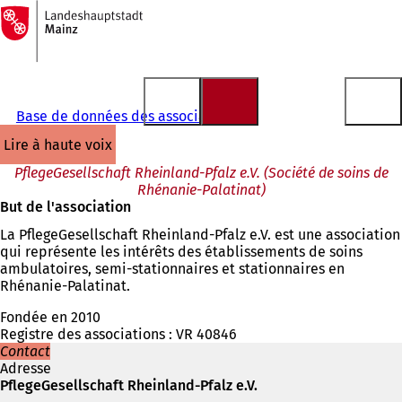
Vers
la
Accéder au contenu
page
d'accueil
Base de données des associations
lire à haute voix
PflegeGesellschaft Rheinland-Pfalz e.V. (Société de soins de
Rhénanie-Palatinat)
But de l'association
La PflegeGesellschaft Rheinland-Pfalz e.V. est une association
qui représente les intérêts des établissements de soins
ambulatoires, semi-stationnaires et stationnaires en
Rhénanie-Palatinat.
Fondée en 2010
Registre des associations : VR 40846
Contact
Adresse
PflegeGesellschaft Rheinland-Pfalz e.V.