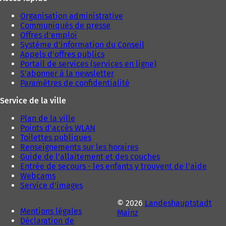
l
o
Organisation administrative
n
Communiqués de presse
g
Offres d'emploi
l
Système d'information du Conseil
e
Appels d'offres publics
t
Portail de services (services en ligne)
)
S'abonner à la newsletter
Paramètres de confidentialité
Service de la ville
Plan de la ville
Points d'accès WLAN
Toilettes publiques
Renseignements sur les horaires
Guide de l'allaitement et des couches
Entrée de secours - les enfants y trouvent de l'aide
Webcams
Service d'images
© 2026
Landeshauptstadt
Mentions légales
Mainz
Déclaration de