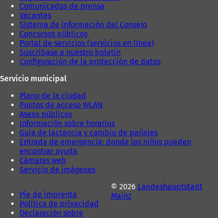
t
Comunicados de prensa
a
Vacantes
ñ
Sistema de información del Consejo
a
Concursos públicos
)
Portal de servicios (servicios en línea)
Suscríbase a nuestro boletín
Configuración de la protección de datos
Servicio municipal
Plano de la ciudad
Puntos de acceso WLAN
Aseos públicos
Información sobre horarios
Guía de lactancia y cambio de pañales
Entrada de emergencia: donde los niños pueden
encontrar ayuda
Cámaras web
Servicio de imágenes
© 2026
Landeshauptstadt
Pie de imprenta
Mainz
Política de privacidad
Declaración sobre