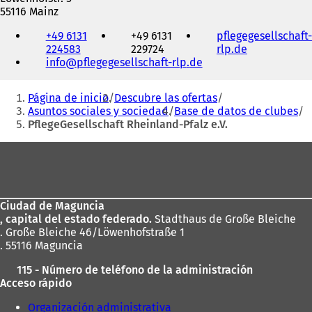
55116 Mainz
Teléfono,
+49 6131
+49 6131
pflegegesellschaft-
fax
224583
229724
rlp.de
(
y
info
pflegegesellschaft-rlp
de
S
dirección
e
de
Estás
a
correo
Página de inicio
Descubre las ofertas
b
electrónico
aquí:
Asuntos sociales y sociedad
Base de datos de clubes
r
PflegeGesellschaft Rheinland-Pfalz e.V.
e
e
Zona
n
de
u
n
los
a
Ciudad de Maguncia
pies
n
, capital del estado federado.
Stadthaus de Große Bleiche
u
. Große Bleiche 46/Löwenhofstraße 1
e
. 55116 Maguncia
v
a
115 - Número de teléfono de la administración
p
Acceso rápido
e
s
Organización administrativa