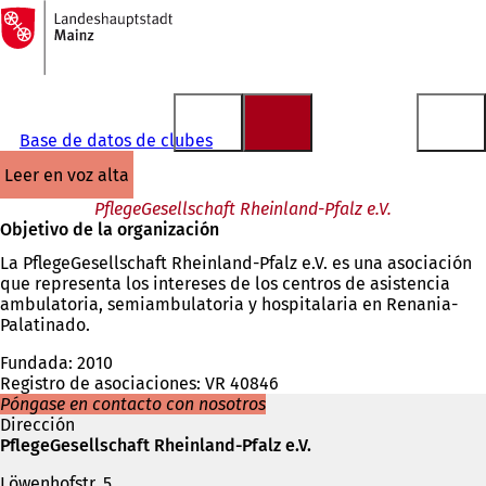
A
la
Saltar al contenido
página
de
inicio
Base de datos de clubes
leer en voz alta
PflegeGesellschaft Rheinland-Pfalz e.V.
Objetivo de la organización
La PflegeGesellschaft Rheinland-Pfalz e.V. es una asociación
que representa los intereses de los centros de asistencia
ambulatoria, semiambulatoria y hospitalaria en Renania-
Palatinado.
Fundada: 2010
Registro de asociaciones: VR 40846
Póngase en contacto con nosotros
Dirección
PflegeGesellschaft Rheinland-Pfalz e.V.
Löwenhofstr. 5