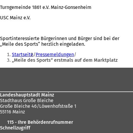
Turngemeinde 1861 e.V. Mainz-Gonsenheim
USC Mainz e.V.
Sportinteressierte Bürgerinnen und Bürger sind bei der
„Meile des Sports“ herzlich eingeladen.
Sie
Startseite
Pressemeldungen
befinden
„Meile des Sports“ erstmals auf dem Marktplatz
sich
Fußbereich
hier:
Landeshauptstadt Mainz
Stadthaus Große Bleiche
Große Bleiche 46/Löwenhofstraße 1
55116 Mainz
115 - Ihre Behördenrufnummer
Schnellzugriff