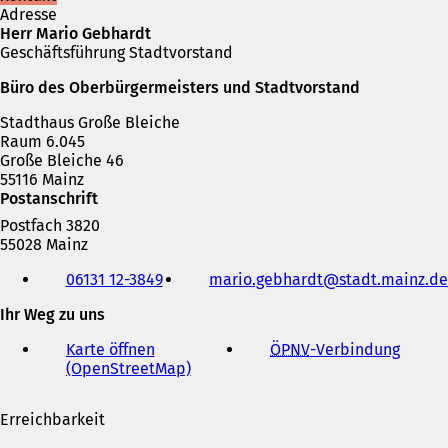
Adresse
Herr Mario Gebhardt
Geschäftsführung Stadtvorstand
Büro des Oberbürgermeisters und Stadtvorstand
Stadthaus Große Bleiche
Raum 6.045
Große Bleiche 46
55116 Mainz
Postanschrift
Postfach 3820
55028 Mainz
Telefon,
06131 12-3849
mario.gebhardt
stadt.mainz
de
Fax
und
Ihr Weg zu uns
E-
Mail-
Karte öffnen
ÖPNV
-Verbindung
(
Adresse
(OpenStreetMap)
(
Ö
Ö
f
f
f
Erreichbarkeit
f
n
n
e