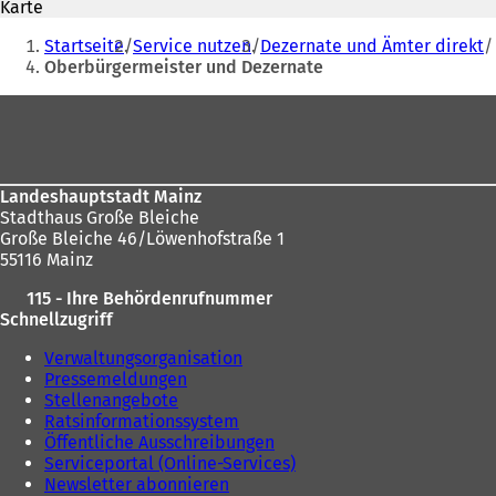
Karte
e
t
Sie
t
i
Startseite
Service nutzen
Dezernate und Ämter direkt
befinden
i
n
Oberbürgermeister und Dezernate
n
e
sich
e
i
Fußbereich
hier:
i
n
n
e
e
m
m
n
Landeshauptstadt Mainz
n
e
Stadthaus Große Bleiche
e
u
Große Bleiche 46/Löwenhofstraße 1
u
e
55116 Mainz
e
n
n
T
115 - Ihre Behördenrufnummer
T
a
Schnellzugriff
a
b
b
)
Verwaltungsorganisation
)
Pressemeldungen
Stellenangebote
Ratsinformationssystem
Öffentliche Ausschreibungen
Serviceportal (Online-Services)
Newsletter abonnieren