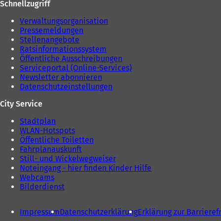
Schnellzugriff
n
e
Verwaltungsorganisation
u
Pressemeldungen
e
Stellenangebote
n
Ratsinformationssystem
T
Öffentliche Ausschreibungen
a
Serviceportal (Online-Services)
b
Newsletter abonnieren
)
Datenschutzeinstellungen
City Service
Stadtplan
WLAN-Hotspots
Öffentliche Toiletten
Fahrplanauskunft
Still- und Wickelwegweiser
Noteingang - hier finden Kinder Hilfe
Webcams
Bilderdienst
Impressum
Datenschutzerklärung
Erklärung zur Barrieref