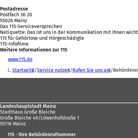
Postadresse
Postfach 36 20
55026 Mainz
Das 115-Serviceversprechen
Netiquette: Das ist uns in der Kommunikation mit Ihnen wicht
115 für Gehörlose und Hörgeschädigte
115-Infofilme
Weitere Informationen zur 115
www.115.de
(
Sie
Ö
Startseite
Service nutzen
Rufen Sie uns an!
Behördenn
f
befinden
f
Fußbereich
sich
n
e
hier:
t
i
n
Landeshauptstadt Mainz
e
Stadthaus Große Bleiche
i
Große Bleiche 46/Löwenhofstraße 1
n
55116 Mainz
e
115 - Ihre Behördenrufnummer
m