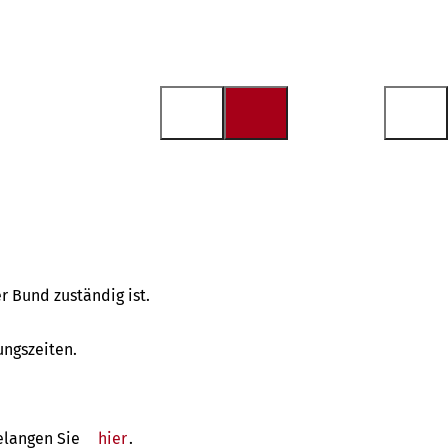
r Bund zuständig ist.
ngszeiten.
gelangen Sie
hier
(Öffnet
.