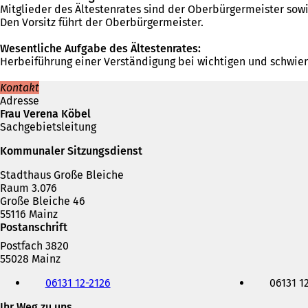
Mitglieder des Ältestenrates sind der Oberbürgermeister sowi
Den Vorsitz führt der Oberbürgermeister.
Wesentliche Aufgabe des Ältestenrates:
Herbeiführung einer Verständigung bei wichtigen und schwier
Kontakt
Adresse
Frau Verena Köbel
Sachgebietsleitung
Kommunaler Sitzungsdienst
Stadthaus Große Bleiche
Raum 3.076
Große Bleiche 46
55116 Mainz
Postanschrift
Postfach 3820
55028 Mainz
Telefon,
06131 12-2126
06131 1
Fax
und
Ihr Weg zu uns