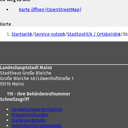
E-
Mail-
Karte öffnen (OpenStreetMap)
(
Adresse
Ö
f
Karte
f
Sie
n
Startseite
Service nutzen
Stadtpolitik / Ortsbeiräte
St
e
befinden
t
Fußbereich
sich
i
n
hier:
e
i
Landeshauptstadt Mainz
n
Stadthaus Große Bleiche
e
Große Bleiche 46/Löwenhofstraße 1
m
55116 Mainz
n
e
115 - Ihre Behördenrufnummer
u
Schnellzugriff
e
n
Verwaltungsorganisation
T
Pressemeldungen
a
Stellenangebote
b
Ratsinformationssystem