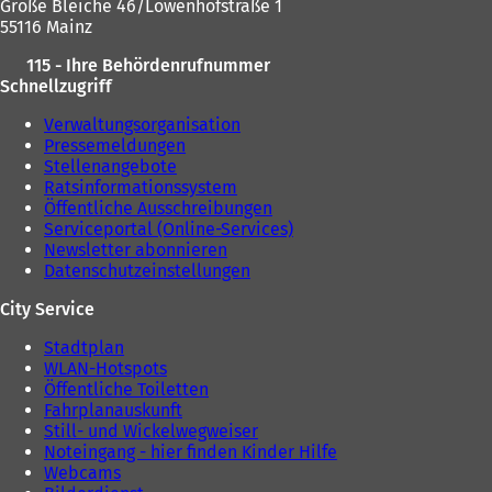
Große Bleiche 46/Löwenhofstraße 1
m
n
55116 Mainz
n
e
e
u
115 - Ihre Behördenrufnummer
u
e
Schnellzugriff
e
n
n
T
Verwaltungsorganisation
T
a
Pressemeldungen
a
b
Stellenangebote
b
)
Ratsinformationssystem
)
Öffentliche Ausschreibungen
Serviceportal (Online-Services)
Newsletter abonnieren
Datenschutzeinstellungen
City Service
Stadtplan
WLAN-Hotspots
Öffentliche Toiletten
Fahrplanauskunft
Still- und Wickelwegweiser
Noteingang - hier finden Kinder Hilfe
Webcams