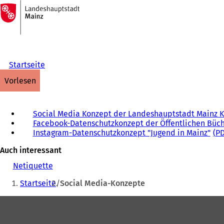
Zur
Startseite
Inhalt anspringen
Startseite
vorlesen
Social Media Konzept der Landeshauptstadt Mainz 
Facebook-Datenschutzkonzept der Öffentlichen Büch
Instagram-Datenschutzkonzept "Jugend in Mainz"
P
Auch interessant
Netiquette
Sie
Startseite
Social Media-Konzepte
befinden
Fußbereich
sich
hier: