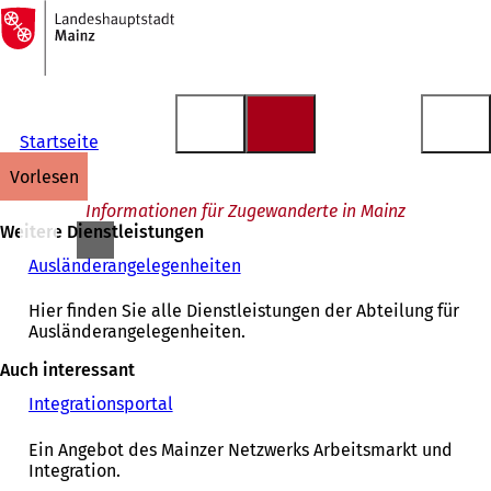
Zur
Startseite
Inhalt anspringen
Startseite
vorlesen
Informationen für Zugewanderte in Mainz
Weitere Dienstleistungen
Ausländerangelegenheiten
Hier finden Sie alle Dienstleistungen der Abteilung für
Ausländerangelegenheiten.
Auch interessant
Integrationsportal
(
Ö
f
Ein Angebot des Mainzer Netzwerks Arbeitsmarkt und
f
Integration.
n