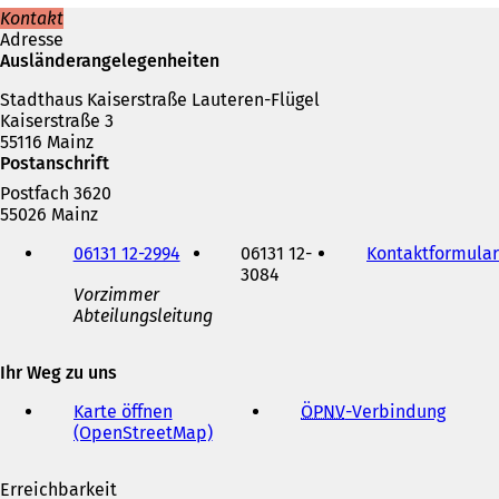
e
Kontakt
t
Adresse
i
Ausländerangelegenheiten
n
Stadthaus Kaiserstraße Lauteren-Flügel
e
Kaiserstraße 3
i
55116 Mainz
n
Postanschrift
e
m
Postfach 3620
n
55026 Mainz
e
Telefon,
u
06131 12-2994
06131 12-
Kontaktformular
Fax
e
3084
und
n
Vorzimmer
E-
T
Abteilungsleitung
Mail-
a
Adresse
b
Ihr Weg zu uns
)
Karte öffnen
ÖPNV
-Verbindung
(
(OpenStreetMap)
(
Ö
Ö
f
f
f
Erreichbarkeit
f
n