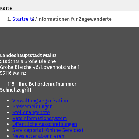
n
e
Karte
e
t
Sie
t
i
Startseite
Informationen für Zugewanderte
befinden
i
n
n
e
Fußbereich
sich
e
i
hier:
i
n
n
e
e
m
Landeshauptstadt Mainz
m
n
Stadthaus Große Bleiche
n
e
Große Bleiche 46/Löwenhofstraße 1
e
u
55116 Mainz
u
e
e
n
115 - Ihre Behördenrufnummer
n
T
Schnellzugriff
T
a
a
b
Verwaltungsorganisation
b
)
Pressemeldungen
)
Stellenangebote
Ratsinformationssystem
Öffentliche Ausschreibungen
Serviceportal (Online-Services)
Newsletter abonnieren