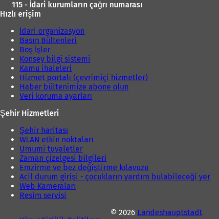
115 - İdari kurumların çağrı numarası
ı
Hızlı erişim
l
ı
İdari organizasyon
r
Basın Bültenleri
)
Boş İşler
Konsey bilgi sistemi
Kamu ihaleleri
Hizmet portalı (çevrimiçi hizmetler)
Haber bültenimize abone olun
Veri koruma ayarları
Şehir Hizmetleri
Şehir haritası
WLAN etkin noktaları
Umumi tuvaletler
Zaman çizelgesi bilgileri
Emzirme ve bez değiştirme kılavuzu
Acil durum girişi - çocukların yardım bulabileceği yer
Web Kameraları
Resim servisi
© 2026
Landeshauptstadt