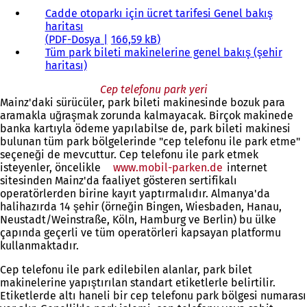
Cadde otoparkı için ücret tarifesi Genel bakış
haritası
PDF
-Dosya
166,59 kB
Tüm park bileti makinelerine genel bakış (şehir
haritası)
Cep telefonu park yeri
Mainz'daki sürücüler, park bileti makinesinde bozuk para
aramakla uğraşmak zorunda kalmayacak. Birçok makinede
banka kartıyla ödeme yapılabilse de, park bileti makinesi
bulunan tüm park bölgelerinde "cep telefonu ile park etme"
seçeneği de mevcuttur. Cep telefonu ile park etmek
isteyenler, öncelikle
www.mobil-parken.de
(Yeni
internet
sitesinden Mainz'da faaliyet gösteren sertifikalı
bir
operatörlerden birine kayıt yaptırmalıdır. Almanya'da
sekmede
halihazırda 14 şehir (örneğin Bingen, Wiesbaden, Hanau,
açılır)
Neustadt/Weinstraße, Köln, Hamburg ve Berlin) bu ülke
çapında geçerli ve tüm operatörleri kapsayan platformu
kullanmaktadır.
Cep telefonu ile park edilebilen alanlar, park bilet
makinelerine yapıştırılan standart etiketlerle belirtilir.
Etiketlerde altı haneli bir cep telefonu park bölgesi numarası