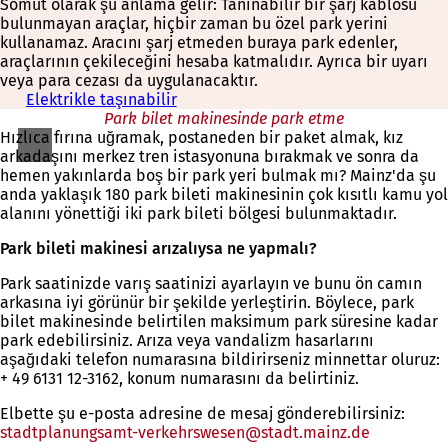
Somut olarak şu anlama gelir: Tanınabilir bir şarj kablosu
bulunmayan araçlar, hiçbir zaman bu özel park yerini
kullanamaz. Aracını şarj etmeden buraya park edenler,
araçlarının çekileceğini hesaba katmalıdır. Ayrıca bir uyarı
veya para cezası da uygulanacaktır.
Elektrikle taşınabilir
Park bilet makinesinde park etme
Hızlıca fırına uğramak, postaneden bir paket almak, kız
arkadaşını merkez tren istasyonuna bırakmak ve sonra da
hemen yakınlarda boş bir park yeri bulmak mı? Mainz'da şu
anda yaklaşık 180 park bileti makinesinin çok kısıtlı kamu yol
alanını yönettiği iki park bileti bölgesi bulunmaktadır.
Park bileti makinesi arızalıysa ne yapmalı?
Park saatinizde varış saatinizi ayarlayın ve bunu ön camın
arkasına iyi görünür bir şekilde yerleştirin. Böylece, park
bilet makinesinde belirtilen maksimum park süresine kadar
park edebilirsiniz. Arıza veya vandalizm hasarlarını
aşağıdaki telefon numarasına bildirirseniz minnettar oluruz:
+ 49 6131 12-3162, konum numarasını da belirtiniz.
Elbette şu e-posta adresine de mesaj gönderebilirsiniz:
stadtplanungsamt-verkehrswesen
stadt.mainz
de