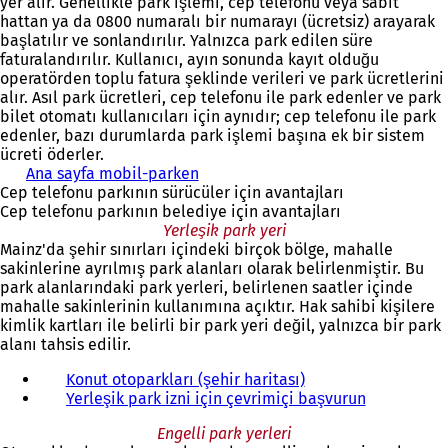
yer alır. Genellikle park işlemi, cep telefonu veya sabit
hattan ya da 0800 numaralı bir numarayı (ücretsiz) arayarak
başlatılır ve sonlandırılır. Yalnızca park edilen süre
faturalandırılır. Kullanıcı, ayın sonunda kayıt olduğu
operatörden toplu fatura şeklinde verileri ve park ücretlerini
alır. Asıl park ücretleri, cep telefonu ile park edenler ve park
bilet otomatı kullanıcıları için aynıdır; cep telefonu ile park
edenler, bazı durumlarda park işlemi başına ek bir sistem
ücreti öderler.
Ana sayfa mobil-parken
(
Cep telefonu parkının sürücüler için avantajları
Y
Cep telefonu parkının belediye için avantajları
e
Yerleşik park yeri
n
Mainz'da şehir sınırları içindeki birçok bölge, mahalle
i
sakinlerine ayrılmış park alanları olarak belirlenmiştir. Bu
b
park alanlarındaki park yerleri, belirlenen saatler içinde
i
mahalle sakinlerinin kullanımına açıktır. Hak sahibi kişilere
r
kimlik kartları ile belirli bir park yeri değil, yalnızca bir park
s
alanı tahsis edilir.
e
k
Konut otoparkları (şehir haritası)
m
Yerleşik park izni için çevrimiçi başvurun
e
d
Engelli park yerleri
e