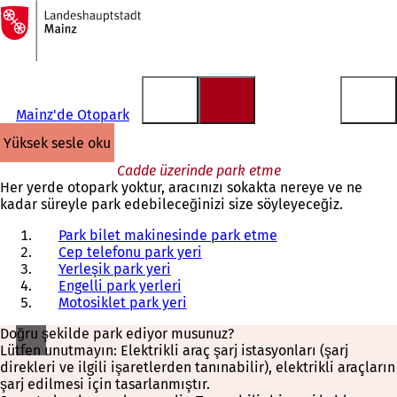
Ana
sayfaya
İçeriğe atla
Mainz'de Otopark
yüksek sesle oku
Cadde üzerinde park etme
Her yerde otopark yoktur, aracınızı sokakta nereye ve ne
kadar süreyle park edebileceğinizi size söyleyeceğiz.
Park bilet makinesinde park etme
Cep telefonu park yeri
Yerleşik park yeri
Engelli park yerleri
Motosiklet park yeri
Doğru şekilde park ediyor musunuz?
Lütfen unutmayın: Elektrikli araç şarj istasyonları (şarj
direkleri ve ilgili işaretlerden tanınabilir), elektrikli araçların
şarj edilmesi için tasarlanmıştır.