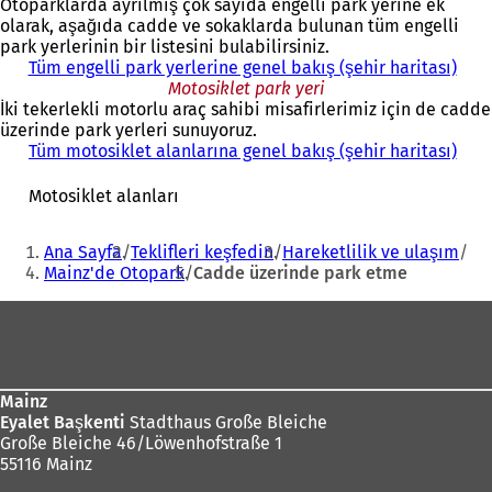
Otoparklarda ayrılmış çok sayıda engelli park yerine ek
a
olarak, aşağıda cadde ve sokaklarda bulunan tüm engelli
ç
park yerlerinin bir listesini bulabilirsiniz.
ı
Tüm engelli park yerlerine genel bakış (şehir haritası)
l
Motosiklet park yeri
ı
İki tekerlekli motorlu araç sahibi misafirlerimiz için de cadde
r
üzerinde park yerleri sunuyoruz.
)
Tüm motosiklet alanlarına genel bakış (şehir haritası)
(
Y
e
Motosiklet alanları
n
i
Buradasınız:
Ana Sayfa
Teklifleri keşfedin
Hareketlilik ve ulaşım
b
Mainz'de Otopark
Cadde üzerinde park etme
i
r
Ayak
s
e
bölgesi
k
m
e
Mainz
d
Eyalet Başkenti
Stadthaus Große Bleiche
e
Große Bleiche 46/Löwenhofstraße 1
a
55116 Mainz
ç