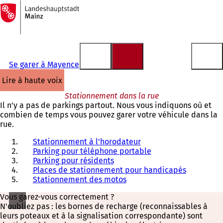
Vers
la
Accéder au contenu
page
d'accueil
Se garer à Mayence
lire à haute voix
Stationnement dans la rue
Il n'y a pas de parkings partout. Nous vous indiquons où et
combien de temps vous pouvez garer votre véhicule dans la
rue.
Stationnement à l'horodateur
Parking pour téléphone portable
Parking pour résidents
Places de stationnement pour handicapés
Stationnement des motos
Vous garez-vous correctement ?
N'oubliez pas : les bornes de recharge (reconnaissables à
leurs poteaux et à la signalisation correspondante) sont