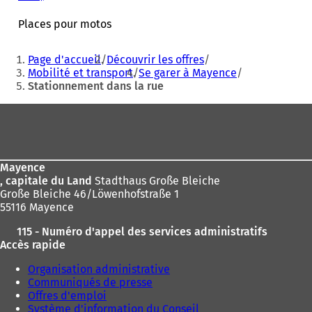
S
'
Places pour motos
o
u
Vous
Page d'accueil
Découvrir les offres
v
êtes
Mobilité et transport
Se garer à Mayence
r
Stationnement dans la rue
ici
e
d
:
Pied
a
n
de
s
page
u
n
Mayence
n
, capitale du Land
Stadthaus Große Bleiche
o
Große Bleiche 46/Löwenhofstraße 1
u
55116 Mayence
v
115 - Numéro d'appel des services administratifs
e
Accès rapide
l
o
Organisation administrative
n
Communiqués de presse
g
Offres d'emploi
l
Système d'information du Conseil