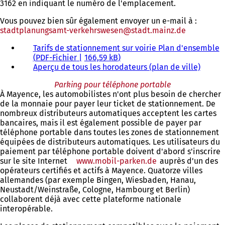
3162 en indiquant le numéro de l'emplacement.
Vous pouvez bien sûr également envoyer un e-mail à :
stadtplanungsamt-verkehrswesen
stadt.mainz
de
Tarifs de stationnement sur voirie Plan d'ensemble
PDF
-Fichier
166,59 kB
Aperçu de tous les horodateurs (plan de ville)
Parking pour téléphone portable
À Mayence, les automobilistes n'ont plus besoin de chercher
de la monnaie pour payer leur ticket de stationnement. De
nombreux distributeurs automatiques acceptent les cartes
bancaires, mais il est également possible de payer par
téléphone portable dans toutes les zones de stationnement
équipées de distributeurs automatiques. Les utilisateurs du
paiement par téléphone portable doivent d'abord s'inscrire
sur le site Internet
www.mobil-parken.de
(S'ouvre
auprès d'un des
opérateurs certifiés et actifs à Mayence. Quatorze villes
dans
allemandes (par exemple Bingen, Wiesbaden, Hanau,
un
Neustadt/Weinstraße, Cologne, Hambourg et Berlin)
nouvel
collaborent déjà avec cette plateforme nationale
onglet)
interopérable.