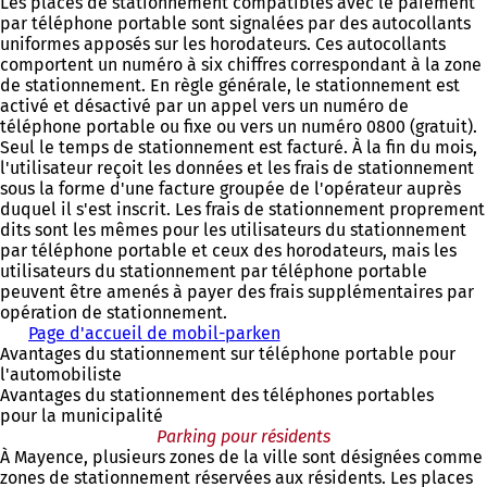
Les places de stationnement compatibles avec le paiement
par téléphone portable sont signalées par des autocollants
uniformes apposés sur les horodateurs. Ces autocollants
comportent un numéro à six chiffres correspondant à la zone
de stationnement. En règle générale, le stationnement est
activé et désactivé par un appel vers un numéro de
téléphone portable ou fixe ou vers un numéro 0800 (gratuit).
Seul le temps de stationnement est facturé. À la fin du mois,
l'utilisateur reçoit les données et les frais de stationnement
sous la forme d'une facture groupée de l'opérateur auprès
duquel il s'est inscrit. Les frais de stationnement proprement
dits sont les mêmes pour les utilisateurs du stationnement
par téléphone portable et ceux des horodateurs, mais les
utilisateurs du stationnement par téléphone portable
peuvent être amenés à payer des frais supplémentaires par
opération de stationnement.
Page d'accueil de mobil-parken
(
Avantages du stationnement sur téléphone portable pour
S
l'automobiliste
'
Avantages du stationnement des téléphones portables
o
pour la municipalité
u
Parking pour résidents
v
À Mayence, plusieurs zones de la ville sont désignées comme
r
zones de stationnement réservées aux résidents. Les places
e