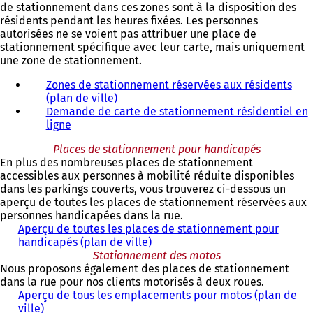
de stationnement dans ces zones sont à la disposition des
d
résidents pendant les heures fixées. Les personnes
a
autorisées ne se voient pas attribuer une place de
n
stationnement spécifique avec leur carte, mais uniquement
s
une zone de stationnement.
u
n
Zones de stationnement réservées aux résidents
n
(plan de ville)
o
Demande de carte de stationnement résidentiel en
u
ligne
v
e
Places de stationnement pour handicapés
l
En plus des nombreuses places de stationnement
o
accessibles aux personnes à mobilité réduite disponibles
n
dans les parkings couverts, vous trouverez ci-dessous un
g
aperçu de toutes les places de stationnement réservées aux
l
personnes handicapées dans la rue.
e
Aperçu de toutes les places de stationnement pour
t
handicapés (plan de ville)
)
Stationnement des motos
Nous proposons également des places de stationnement
dans la rue pour nos clients motorisés à deux roues.
Aperçu de tous les emplacements pour motos (plan de
ville)
(