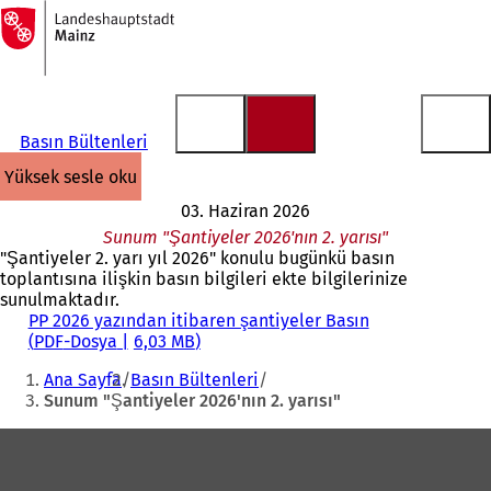
Ana
sayfaya
İçeriğe atla
Basın Bültenleri
yüksek sesle oku
03. Haziran 2026
Sunum "Şantiyeler 2026'nın 2. yarısı"
"Şantiyeler 2. yarı yıl 2026" konulu bugünkü basın
toplantısına ilişkin basın bilgileri ekte bilgilerinize
sunulmaktadır.
PP 2026 yazından itibaren şantiyeler Basın
PDF
-Dosya
6,03 MB
Buradasınız:
Ana Sayfa
Basın Bültenleri
Sunum "Şantiyeler 2026'nın 2. yarısı"
Ayak
bölgesi