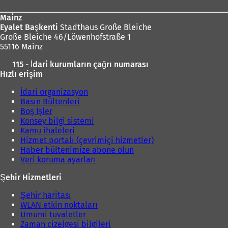
Mainz
Eyalet Başkenti
Stadthaus Große Bleiche
Große Bleiche 46/Löwenhofstraße 1
55116 Mainz
115 - İdari kurumların çağrı numarası
Hızlı erişim
İdari organizasyon
Basın Bültenleri
Boş İşler
Konsey bilgi sistemi
Kamu ihaleleri
Hizmet portalı (çevrimiçi hizmetler)
Haber bültenimize abone olun
Veri koruma ayarları
Şehir Hizmetleri
Şehir haritası
WLAN etkin noktaları
Umumi tuvaletler
Zaman çizelgesi bilgileri