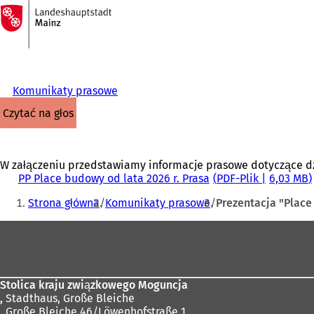
Do
strony
Przejdź do treści
głównej
Komunikaty prasowe
czytać na głos
W załączeniu przedstawiamy informacje prasowe dotyczące dzis
PP Place budowy od lata 2026 r. Prasa
PDF
-Plik
6,03 MB
Jesteś
Strona główna
Komunikaty prasowe
Prezentacja "Place
tutaj:
Obszar
stóp
Stolica kraju związkowego Moguncja
,
Stadthaus, Große Bleiche
, Große Bleiche 46/Löwenhofstraße 1