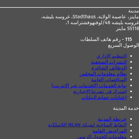
مدينة
ماينز، عاصمة الولاية،
Stadthaus، غروسه بليشه،
غروسه بليشه 46/لوفنهوفشتراسه 1،
55116 ماينز
115 - رقم هاتف السلطات
الوصول السريع
التنظيم الإداري
النشرات الصحفية
الوظائف الشاغرة
نظام معلومات المجلس
المناقصات العامة
بوابة الخدمات (الخدمات عبر الإنترنت)
اشترك في نشرتنا الإخبارية
إعدادات حماية البيانات
خدمة المدينة
خريطة المدينة
النقاط الساخنة لشبكة WLAN اللاسلكية
المراحيض العامة
معلومات الجدول الزمني