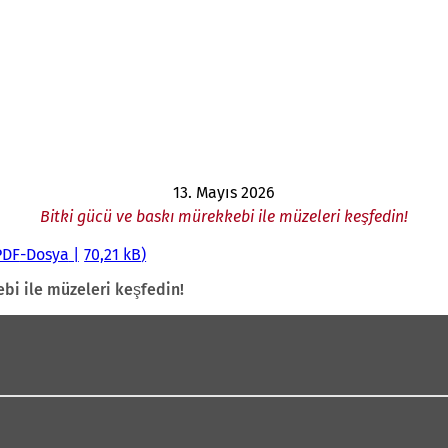
13. Mayıs 2026
Bitki gücü ve baskı mürekkebi ile müzeleri keşfedin!
PDF
-Dosya
70,21 kB
bi ile müzeleri keşfedin!