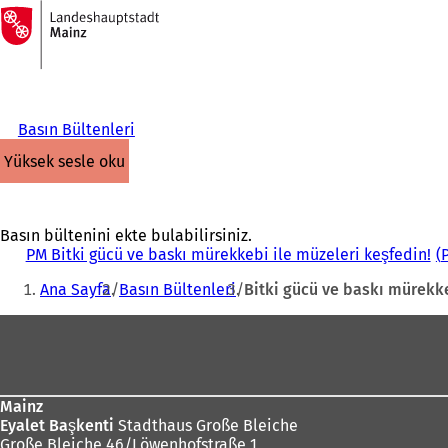
Ana
sayfaya
İçeriğe atla
Basın Bültenleri
yüksek sesle oku
Basın bültenini ekte bulabilirsiniz.
PM Bitki gücü ve baskı mürekkebi ile müzeleri keşfedin!
Buradasınız:
Ana Sayfa
Basın Bültenleri
Bitki gücü ve baskı mürekke
Ayak
bölgesi
Mainz
Eyalet Başkenti
Stadthaus Große Bleiche
Große Bleiche 46/Löwenhofstraße 1