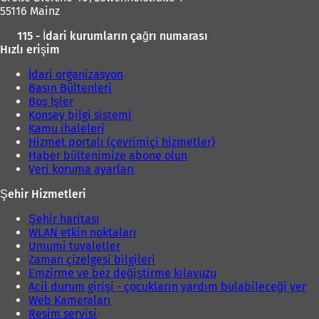
55116 Mainz
115 - İdari kurumların çağrı numarası
Hızlı erişim
İdari organizasyon
Basın Bültenleri
Boş İşler
Konsey bilgi sistemi
Kamu ihaleleri
Hizmet portalı (çevrimiçi hizmetler)
Haber bültenimize abone olun
Veri koruma ayarları
Şehir Hizmetleri
Şehir haritası
WLAN etkin noktaları
Umumi tuvaletler
Zaman çizelgesi bilgileri
Emzirme ve bez değiştirme kılavuzu
Acil durum girişi - çocukların yardım bulabileceği yer
Web Kameraları
Resim servisi