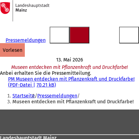
Zur
Startseite
Inhalt anspringen
Pressemeldungen
vorlesen
13. Mai 2026
Museen entdecken mit Pflanzenkraft und Druckfarbe!
Anbei erhalten Sie die Pressemitteilung.
PM Museen entdecken mit Pflanzenkraft und Druckfarbe!
PDF
-Datei
70,21 kB
Sie
Startseite
Pressemeldungen
befinden
Museen entdecken mit Pflanzenkraft und Druckfarbe!
sich
Fußbereich
hier:
Landeshauptstadt Mainz