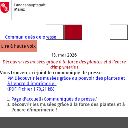
Vers
la
Accéder au contenu
page
d'accueil
Communiqués de presse
lire à haute voix
13. mai 2026
Découvrir les musées grâce à la force des plantes et à l'encre
d'imprimerie !
Vous trouverez ci-joint le communiqué de presse.
PM Découvrir les musées grâce au pouvoir des plantes et
à l'encre d'imprimerie !
PDF
-Fichier
70,21 kB
Vous
Page d'accueil
Communiqués de presse
êtes
Découvrir les musées grâce à la force des plantes et à
l'encre d'imprimerie !
ici
:
Pied