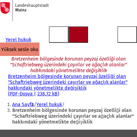
Ana
sayfaya
İçeriğe atla
Yerel hukuk
yüksek sesle oku
Bretzenheim bölgesinde korunan peyzaj özelliği olan
"Schaftriebweg üzerindeki çayırlar ve ağaçlık alanlar"
hakkındaki yönetmelikte değişiklik
Bretzenheim bölgesinde korunan peyzaj özelliği olan
"Schaftriebweg üzerindeki çayırlar ve ağaçlık alanlar"
hakkındaki yönetmelikte değişiklik
PDF
-Dosya
238,72 kB
Buradasınız:
Ana Sayfa
Yerel hukuk
Bretzenheim bölgesinde korunan peyzaj özelliği olan
"Schaftriebweg üzerindeki çayırlar ve ağaçlık alanlar"
hakkındaki yönetmelikte değişiklik
Ayak