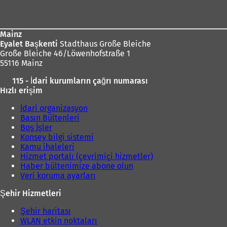
bölgesi
Mainz
Eyalet Başkenti
Stadthaus Große Bleiche
Große Bleiche 46/Löwenhofstraße 1
55116 Mainz
115 - İdari kurumların çağrı numarası
Hızlı erişim
İdari organizasyon
Basın Bültenleri
Boş İşler
Konsey bilgi sistemi
Kamu ihaleleri
Hizmet portalı (çevrimiçi hizmetler)
Haber bültenimize abone olun
Veri koruma ayarları
Şehir Hizmetleri
Şehir haritası
WLAN etkin noktaları