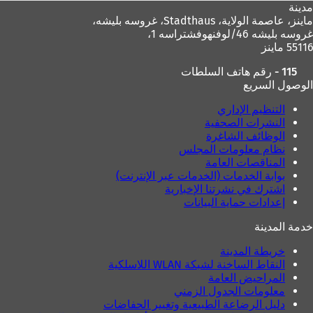
مدينة
ماينز، عاصمة الولاية،
Stadthaus، غروسه بليشه،
غروسه بليشه 46/لوفنهوفشتراسه 1،
55116 ماينز
115 - رقم هاتف السلطات
الوصول السريع
التنظيم الإداري
النشرات الصحفية
الوظائف الشاغرة
نظام معلومات المجلس
المناقصات العامة
بوابة الخدمات (الخدمات عبر الإنترنت)
اشترك في نشرتنا الإخبارية
إعدادات حماية البيانات
خدمة المدينة
خريطة المدينة
النقاط الساخنة لشبكة WLAN اللاسلكية
المراحيض العامة
معلومات الجدول الزمني
دليل الرضاعة الطبيعية وتغيير الحفاضات