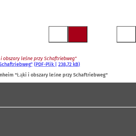
i obszary leśne przy Schaftriebweg"
 Schaftriebweg"
PDF
-Plik
238,72 kB
nheim "Łąki i obszary leśne przy Schaftriebweg"