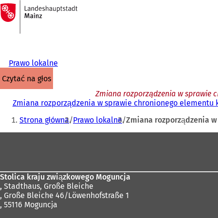
Do
strony
Przejdź do treści
głównej
Prawo lokalne
czytać na głos
Zmiana rozporządzenia w sprawie ch
Zmiana rozporządzenia w sprawie chronionego elementu kr
Jesteś
Strona główna
Prawo lokalne
Zmiana rozporządzenia w 
tutaj:
Obszar
stóp
Stolica kraju związkowego Moguncja
,
Stadthaus, Große Bleiche
, Große Bleiche 46/Löwenhofstraße 1
, 55116 Moguncja