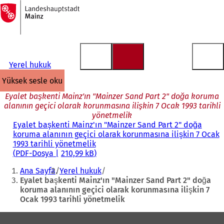
Ana
sayfaya
İçeriğe atla
Yerel hukuk
yüksek sesle oku
Eyalet başkenti Mainz'ın "Mainzer Sand Part 2" doğa koruma
alanının geçici olarak korunmasına ilişkin 7 Ocak 1993 tarihli
yönetmelik
Eyalet başkenti Mainz'ın "Mainzer Sand Part 2" doğa
koruma alanının geçici olarak korunmasına ilişkin 7 Ocak
1993 tarihli yönetmelik
PDF
-Dosya
210,99 kB
Buradasınız:
Ana Sayfa
Yerel hukuk
Eyalet başkenti Mainz'ın "Mainzer Sand Part 2" doğa
koruma alanının geçici olarak korunmasına ilişkin 7
Ocak 1993 tarihli yönetmelik
Ayak