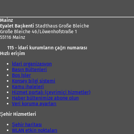
bölgesi
Mainz
Eyalet Başkenti
Stadthaus Große Bleiche
Große Bleiche 46/Löwenhofstraße 1
55116 Mainz
115 - İdari kurumların çağrı numarası
Hızlı erişim
İdari organizasyon
Basın Bültenleri
Boş İşler
Konsey bilgi sistemi
Kamu ihaleleri
Hizmet portalı (çevrimiçi hizmetler)
Haber bültenimize abone olun
Veri koruma ayarları
Şehir Hizmetleri
Şehir haritası
WLAN etkin noktaları